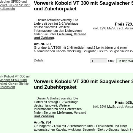
Vorwerk Kobold VT 300 mit Saugwischer 
und Zubehörpaket
Dieser Artikel ist vorrätig. Die
Lieferzeit beträgt 1-2 Werktage
Preis 729
deutschlandweit. Weitere
inkl. 19% MwSt.
zzgl. Vers
Informationen zu den Lieferzeiten
finden Sie unter
Lieferung, Versand
und Zahlung
.
Art.-Nr. 531
Grundgerät VT300 mit 2 Hinterädern und 2 Lenkrädern und einer
automatischen Kabelaufwicklung, Saugrohr, Elektro-Saugschlauch incl
Details
Stck.
Vorwerk Kobold VT 300 mit Saugwischer 
und Zubehörpaket
Dieser Artikel ist vorrätig. Die
Lieferzeit beträgt 1-2 Werktage
Preis 526
deutschlandweit. Weitere
inkl. 19% MwSt.
zzgl. Vers
Informationen zu den Lieferzeiten
finden Sie unter
Lieferung, Versand
und Zahlung
.
Art.-Nr. 754
Grundgerät VT300 mit 2 Hinterädern und 2 Lenkrädern und einer
automatischen Kabelaufwicklung, Saugrohr, Elektro-Saugschlauch incl