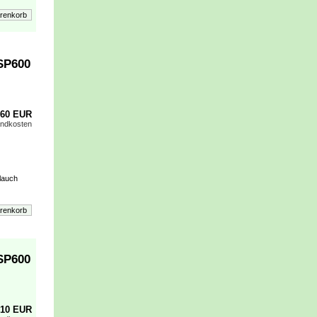
SP600
,60 EUR
andkosten
lauch
SP600
,10 EUR