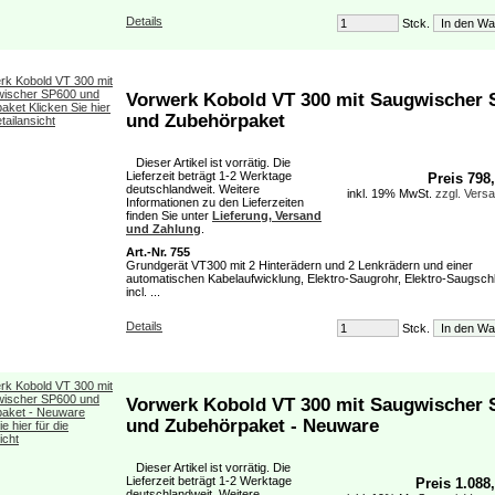
Details
Stck.
Vorwerk Kobold VT 300 mit Saugwischer 
und Zubehörpaket
Dieser Artikel ist vorrätig. Die
Lieferzeit beträgt 1-2 Werktage
Preis 798
deutschlandweit. Weitere
inkl. 19% MwSt.
zzgl. Vers
Informationen zu den Lieferzeiten
finden Sie unter
Lieferung, Versand
und Zahlung
.
Art.-Nr. 755
Grundgerät VT300 mit 2 Hinterädern und 2 Lenkrädern und einer
automatischen Kabelaufwicklung, Elektro-Saugrohr, Elektro-Saugsch
incl. ...
Details
Stck.
Vorwerk Kobold VT 300 mit Saugwischer 
und Zubehörpaket - Neuware
Dieser Artikel ist vorrätig. Die
Lieferzeit beträgt 1-2 Werktage
Preis 1.088
deutschlandweit. Weitere