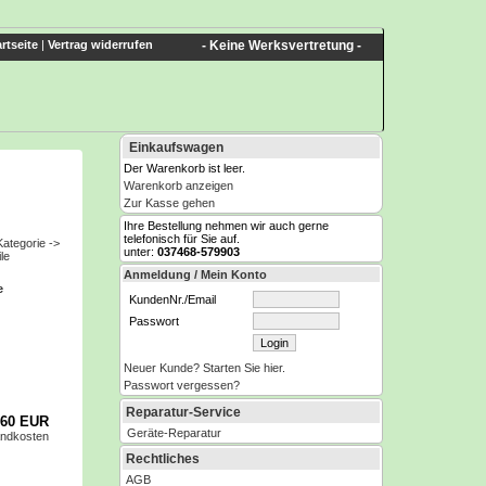
rtseite
|
Vertrag widerrufen
- Keine Werksvertretung -
Einkaufswagen
Der Warenkorb ist leer.
Warenkorb anzeigen
Zur Kasse gehen
Ihre Bestellung nehmen wir auch gerne
telefonisch für Sie auf.
unter:
037468-579903
Anmeldung / Mein Konto
e
KundenNr./Email
Passwort
Neuer Kunde? Starten Sie hier.
Passwort vergessen?
Reparatur-Service
,60 EUR
Geräte-Reparatur
andkosten
Rechtliches
AGB