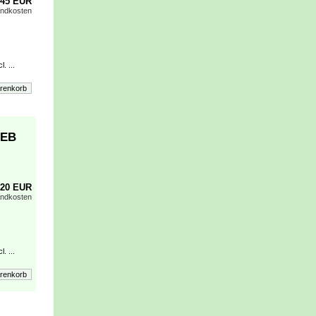
,45 EUR
andkosten
. ...
 EB
,20 EUR
andkosten
. ...