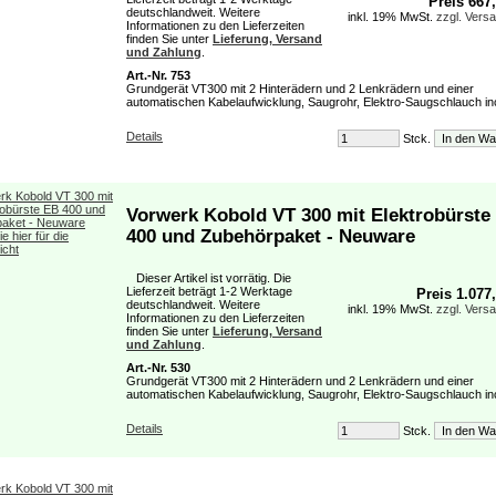
Preis 667
deutschlandweit. Weitere
inkl. 19% MwSt.
zzgl. Vers
Informationen zu den Lieferzeiten
finden Sie unter
Lieferung, Versand
und Zahlung
.
Art.-Nr. 753
Grundgerät VT300 mit 2 Hinterädern und 2 Lenkrädern und einer
automatischen Kabelaufwicklung, Saugrohr, Elektro-Saugschlauch incl
Details
Stck.
Vorwerk Kobold VT 300 mit Elektrobürste
400 und Zubehörpaket - Neuware
Dieser Artikel ist vorrätig. Die
Lieferzeit beträgt 1-2 Werktage
Preis 1.077
deutschlandweit. Weitere
inkl. 19% MwSt.
zzgl. Vers
Informationen zu den Lieferzeiten
finden Sie unter
Lieferung, Versand
und Zahlung
.
Art.-Nr. 530
Grundgerät VT300 mit 2 Hinterädern und 2 Lenkrädern und einer
automatischen Kabelaufwicklung, Saugrohr, Elektro-Saugschlauch incl
Details
Stck.