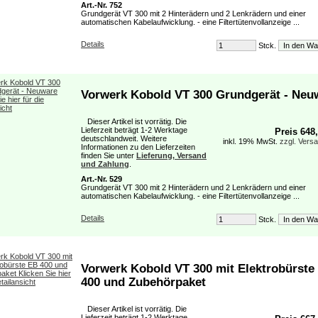
Art.-Nr. 752
Grundgerät VT 300 mit 2 Hinterädern und 2 Lenkrädern und einer
automatischen Kabelaufwicklung. - eine Filtertütenvollanzeige ...
Details
Stck.
Vorwerk Kobold VT 300 Grundgerät - Neu
Dieser Artikel ist vorrätig. Die
Lieferzeit beträgt 1-2 Werktage
Preis 648
deutschlandweit. Weitere
inkl. 19% MwSt.
zzgl. Vers
Informationen zu den Lieferzeiten
finden Sie unter
Lieferung, Versand
und Zahlung
.
Art.-Nr. 529
Grundgerät VT 300 mit 2 Hinterädern und 2 Lenkrädern und einer
automatischen Kabelaufwicklung. - eine Filtertütenvollanzeige ...
Details
Stck.
Vorwerk Kobold VT 300 mit Elektrobürste
400 und Zubehörpaket
Dieser Artikel ist vorrätig. Die
Lieferzeit beträgt 1-2 Werktage