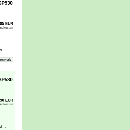
SP530
,85 EUR
andkosten
. ...
SP530
,90 EUR
andkosten
. ...