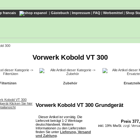
|
Gästebuch
|
Impressum
|
FAQ
|
Werbemittel
|
Shop Sta
old 300
Vorwerk Kobold VT 300
Filtertüten
Zubehör
Ersatzteil
Vorwerk Kobold VT 300 Grundgerät
Dieser Artikel ist vorrätig. Die
Lieferzeit beträgt 1-2 Werktage
Preis 377
deutschlandweit. Weitere
inkl. 19% MwSt.
zzgl. Vers
Informationen zu den Lieferzeiten
finden Sie unter
Lieferung, Versand
und Zahlung
.