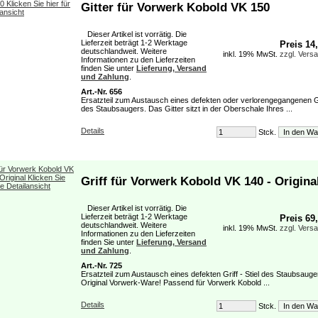
Gitter für Vorwerk Kobold VK 150
Dieser Artikel ist vorrätig. Die
Lieferzeit beträgt 1-2 Werktage
Preis 14
deutschlandweit. Weitere
inkl. 19% MwSt.
zzgl. Vers
Informationen zu den Lieferzeiten
finden Sie unter
Lieferung, Versand
und Zahlung
.
Art.-Nr. 656
Ersatzteil zum Austausch eines defekten oder verlorengegangenen G
des Staubsaugers. Das Gitter sitzt in der Oberschale Ihres ...
Details
Stck.
Griff für Vorwerk Kobold VK 140 - Origina
Dieser Artikel ist vorrätig. Die
Lieferzeit beträgt 1-2 Werktage
Preis 69
deutschlandweit. Weitere
inkl. 19% MwSt.
zzgl. Vers
Informationen zu den Lieferzeiten
finden Sie unter
Lieferung, Versand
und Zahlung
.
Art.-Nr. 725
Ersatzteil zum Austausch eines defekten Griff - Stiel des Staubsaug
Original Vorwerk-Ware! Passend für Vorwerk Kobold ...
Details
Stck.