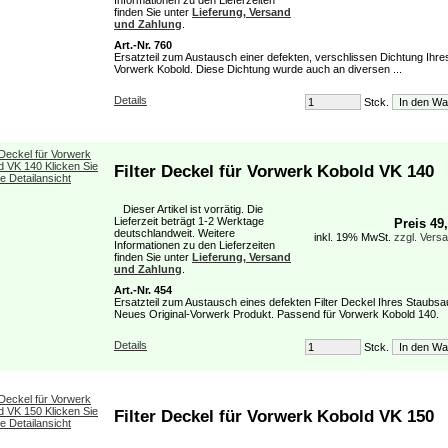
Informationen zu den Lieferzeiten
finden Sie unter
Lieferung, Versand
und Zahlung
.
Art.-Nr. 760
Ersatzteil zum Austausch einer defekten, verschlissen Dichtung Ihre
Vorwerk Kobold. Diese Dichtung wurde auch an diversen ...
Details
Stck.
Filter Deckel für Vorwerk Kobold VK 140
Dieser Artikel ist vorrätig. Die
Lieferzeit beträgt 1-2 Werktage
Preis 49
deutschlandweit. Weitere
inkl. 19% MwSt.
zzgl. Vers
Informationen zu den Lieferzeiten
finden Sie unter
Lieferung, Versand
und Zahlung
.
Art.-Nr. 454
Ersatzteil zum Austausch eines defekten Filter Deckel Ihres Staubsa
Neues Original-Vorwerk Produkt. Passend für Vorwerk Kobold 140.
Details
Stck.
Filter Deckel für Vorwerk Kobold VK 150