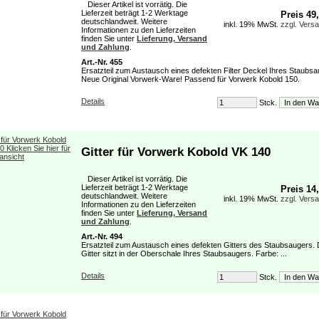
Dieser Artikel ist vorrätig. Die
Lieferzeit beträgt 1-2 Werktage
Preis 49
deutschlandweit. Weitere
inkl. 19% MwSt.
zzgl. Vers
Informationen zu den Lieferzeiten
finden Sie unter
Lieferung, Versand
und Zahlung
.
Art.-Nr. 455
Ersatzteil zum Austausch eines defekten Filter Deckel Ihres Staubsa
Neue Original Vorwerk-Ware! Passend für Vorwerk Kobold 150.
Details
Stck.
Gitter für Vorwerk Kobold VK 140
Dieser Artikel ist vorrätig. Die
Lieferzeit beträgt 1-2 Werktage
Preis 14
deutschlandweit. Weitere
inkl. 19% MwSt.
zzgl. Vers
Informationen zu den Lieferzeiten
finden Sie unter
Lieferung, Versand
und Zahlung
.
Art.-Nr. 494
Ersatzteil zum Austausch eines defekten Gitters des Staubsaugers.
Gitter sitzt in der Oberschale Ihres Staubsaugers. Farbe: ...
Details
Stck.