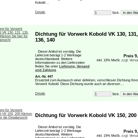
Kobold ...
Details
Stck.
Dichtung für Vorwerk Kobold VK 130, 131,
136, 140
Dieser Artikel ist vorrätig. Die
Lieferzeit beträgt 1-2 Werktage
Preis 9
deutschlandweit. Weitere
inkl. 19% MwSt.
zzgl. Vers
Informationen zu den Lieferzeiten
finden Sie unter
Lieferung, Versand
und Zahlung
.
Art.-Nr. 447
Ersatzteil zum Austausch einer defekten, verschlissen Dichtung Ihre
Vorwerk Kobold. Diese Dichtung wurde auch an diversen ...
Details
Stck.
Dichtung für Vorwerk Kobold VK 150, 200
Dieser Artikel ist vorrätig. Die
Lieferzeit beträgt 1-2 Werktage
Preis 9
deutschlandweit. Weitere
inkl. 19% MwSt.
zzgl. Vers