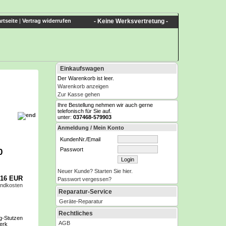
rtseite
|
Vertrag widerrufen
- Keine Werksvertretung -
Einkaufswagen
Der Warenkorb ist leer.
Warenkorb anzeigen
Zur Kasse gehen
Ihre Bestellung nehmen wir auch gerne
telefonisch für Sie auf.
unter:
037468-579903
Anmeldung / Mein Konto
KundenNr./Email
Passwort
0
Neuer Kunde? Starten Sie hier.
,16 EUR
Passwort vergessen?
andkosten
Reparatur-Service
Geräte-Reparatur
Rechtliches
g-Stutzen
AGB
erk