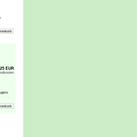
s
,25 EUR
andkosten
ugers.