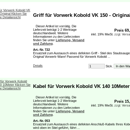
Griff für Vorwerk Kobold VK 150 - Origina
Dieser Artikel ist vorrätig. Die
Lieferzeit beträgt 1-2 Werktage
Preis 69
deutschlandweit. Weitere
inkl. 19% MwSt.
zzgl. Vers
Informationen zu den Lieferzeiten
finden Sie unter
Lieferung, Versand
und Zahlung
.
Art.-Nr. 722
Ersatzteil zum Austausch eines defekten Griff - Stiel des Staubsaug
Original Vorwerk-Ware! Passend für Vorwerk Kobold ...
Details
Stck.
Kabel für Vorwerk Kobold VK 140 10Meter
Dieser Artikel ist vorrätig. Die
Lieferzeit beträgt 1-2 Werktage
Preis 15
deutschlandweit. Weitere
inkl. 19% MwSt.
zzgl. Vers
Informationen zu den Lieferzeiten
finden Sie unter
Lieferung, Versand
und Zahlung
.
Art.-Nr. 053
Ersatzteil zum Austausch eines defekten Anschluß-Kabels Ihres Kob
wird oben im Stiel geführt, fährt ...