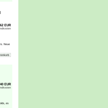
l
,62 EUR
andkosten
ers. Neue
,40 EUR
andkosten
olds, es