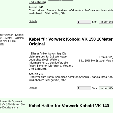
und Zahlung
.
Art.-Nr. 468
Ersatzteil zum Austausch eines defekten Anschluß-Kabels Ihres Kob
wird oben im Stiel geführt, fährt ...
Details
Stck.
Kabel für Vorwerk Kobold VK 150 10Meter
Original
Dieser Artikel ist vorrätig. Die
Lieferzeit beträgt 1-2 Werktage
Preis 22
deutschlandweit. Weitere
inkl. 19% MwSt.
zzgl. Vers
Informationen zu den Lieferzeiten
finden Sie unter
Lieferung, Versand
und Zahlung
.
Art.-Nr. 716
Ersatzteil zum Austausch eines defekten Anschluß-Kabels Ihres Kob
wird oben im Stiel geführt, fährt ...
Details
Stck.
Kabel Halter für Vorwerk Kobold VK 140