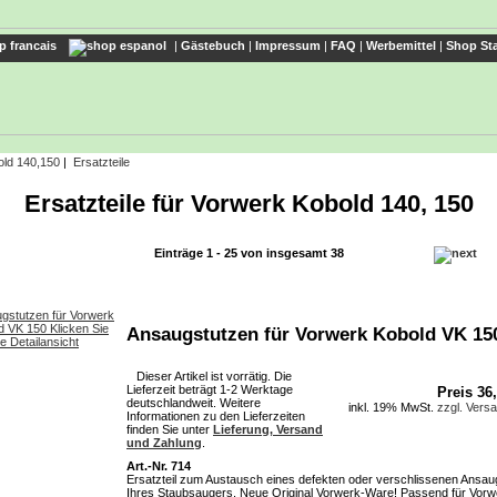
|
Gästebuch
|
Impressum
|
FAQ
|
Werbemittel
|
Shop Sta
ld 140,150
|
Ersatzteile
Ersatzteile für Vorwerk Kobold 140, 150
Einträge 1 - 25 von insgesamt 38
Ansaugstutzen für Vorwerk Kobold VK 15
Dieser Artikel ist vorrätig. Die
Lieferzeit beträgt 1-2 Werktage
Preis 36
deutschlandweit. Weitere
inkl. 19% MwSt.
zzgl. Vers
Informationen zu den Lieferzeiten
finden Sie unter
Lieferung, Versand
und Zahlung
.
Art.-Nr. 714
Ersatzteil zum Austausch eines defekten oder verschlissenen Ansau
Ihres Staubsaugers. Neue Original Vorwerk-Ware! Passend für Vorw