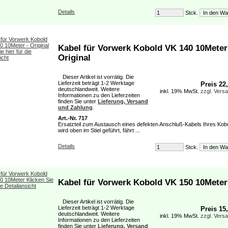
Details
Stck.
Kabel für Vorwerk Kobold VK 140 10Meter
Original
Dieser Artikel ist vorrätig. Die
Lieferzeit beträgt 1-2 Werktage
Preis 22
deutschlandweit. Weitere
inkl. 19% MwSt.
zzgl. Vers
Informationen zu den Lieferzeiten
finden Sie unter
Lieferung, Versand
und Zahlung
.
Art.-Nr. 717
Ersatzteil zum Austausch eines defekten Anschluß-Kabels Ihres Kob
wird oben im Stiel geführt, fährt ...
Details
Stck.
Kabel für Vorwerk Kobold VK 150 10Meter
Dieser Artikel ist vorrätig. Die
Lieferzeit beträgt 1-2 Werktage
Preis 15
deutschlandweit. Weitere
inkl. 19% MwSt.
zzgl. Vers
Informationen zu den Lieferzeiten
finden Sie unter
Lieferung, Versand