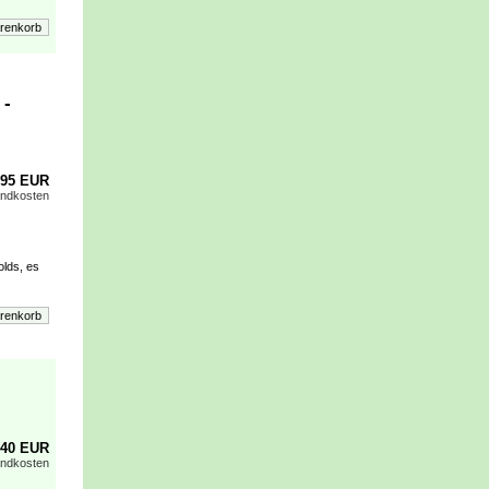
 -
,95 EUR
andkosten
olds, es
,40 EUR
andkosten