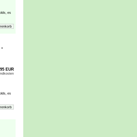
olds, es
 -
,95 EUR
andkosten
olds, es