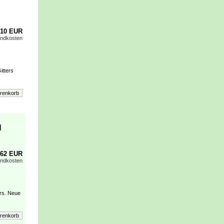
,10 EUR
andkosten
itters
l
,62 EUR
andkosten
ers. Neue