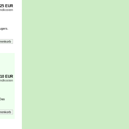
,25 EUR
andkosten
ugers.
,10 EUR
andkosten
 Das