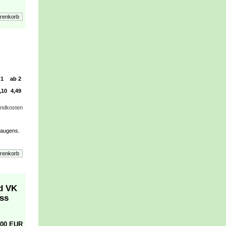
1
ab 2
,10
4,49
andkosten
Saugens.
d VK
uss
,00 EUR