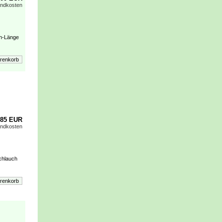
andkosten
ch-Länge
,85 EUR
andkosten
chlauch