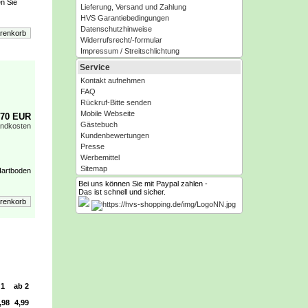
en Sie
Lieferung, Versand und Zahlung
HVS Garantiebedingungen
Datenschutzhinweise
Widerrufsrecht/-formular
Impressum / Streitschlichtung
Service
Kontakt aufnehmen
FAQ
Rückruf-Bitte senden
Mobile Webseite
,70 EUR
Gästebuch
andkosten
Kundenbewertungen
Presse
Werbemittel
Sitemap
Hartboden
Bei uns können Sie mit Paypal zahlen -
Das ist schnell und sicher.
1
ab 2
,98
4,99