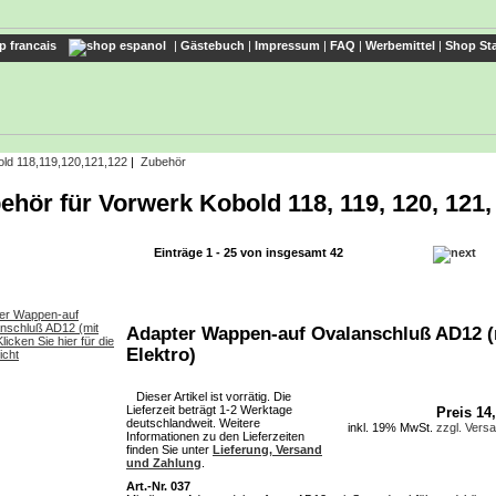
|
Gästebuch
|
Impressum
|
FAQ
|
Werbemittel
|
Shop Sta
ld 118,119,120,121,122
|
Zubehör
ehör für Vorwerk Kobold 118, 119, 120, 121,
Einträge 1 - 25 von insgesamt 42
Adapter Wappen-auf Ovalanschluß AD12 (
Elektro)
Dieser Artikel ist vorrätig. Die
Lieferzeit beträgt 1-2 Werktage
Preis 14
deutschlandweit. Weitere
inkl. 19% MwSt.
zzgl. Vers
Informationen zu den Lieferzeiten
finden Sie unter
Lieferung, Versand
und Zahlung
.
Art.-Nr. 037