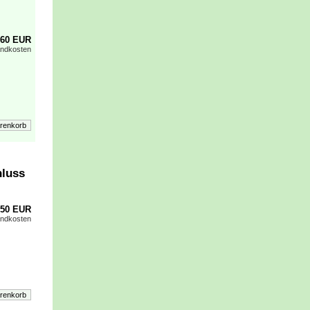
,60 EUR
andkosten
hluss
,50 EUR
andkosten