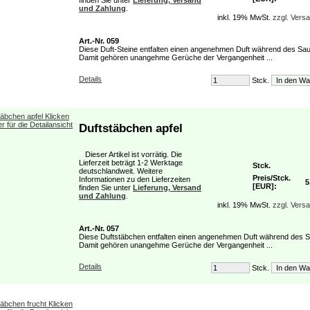
finden Sie unter
Lieferung, Versand
und Zahlung
.
inkl. 19% MwSt.
zzgl. Vers
Art.-Nr. 059
Diese Duft-Steine entfalten einen angenehmen Duft während des Sa
Damit gehören unangehme Gerüche der Vergangenheit ...
Details
Stck.
Duftstäbchen apfel
Dieser Artikel ist vorrätig. Die
Lieferzeit beträgt 1-2 Werktage
Stck.
deutschlandweit. Weitere
Preis/Stck.
Informationen zu den Lieferzeiten
5
[EUR]:
finden Sie unter
Lieferung, Versand
und Zahlung
.
inkl. 19% MwSt.
zzgl. Vers
Art.-Nr. 057
Diese Duftstäbchen entfalten einen angenehmen Duft während des 
Damit gehören unangehme Gerüche der Vergangenheit ...
Details
Stck.