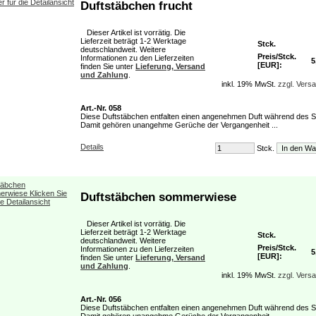
Duftstäbchen frucht
Dieser Artikel ist vorrätig. Die
Lieferzeit beträgt 1-2 Werktage
Stck.
deutschlandweit. Weitere
Preis/Stck.
Informationen zu den Lieferzeiten
5
[EUR]:
finden Sie unter
Lieferung, Versand
und Zahlung
.
inkl. 19% MwSt.
zzgl. Vers
Art.-Nr. 058
Diese Duftstäbchen entfalten einen angenehmen Duft während des 
Damit gehören unangehme Gerüche der Vergangenheit ...
Details
Stck.
Duftstäbchen sommerwiese
Dieser Artikel ist vorrätig. Die
Lieferzeit beträgt 1-2 Werktage
Stck.
deutschlandweit. Weitere
Preis/Stck.
Informationen zu den Lieferzeiten
5
[EUR]:
finden Sie unter
Lieferung, Versand
und Zahlung
.
inkl. 19% MwSt.
zzgl. Vers
Art.-Nr. 056
Diese Duftstäbchen entfalten einen angenehmen Duft während des 