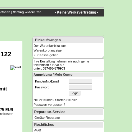
rtseite
|
Vertrag widerrufen
- Keine Werksvertretung -
Einkaufswagen
Der Warenkorb ist leer.
Warenkorb anzeigen
 122
Zur Kasse gehen
Ihre Bestellung nehmen wir auch gerne
telefonisch für Sie auf.
unter:
037468-579903
Anmeldung / Mein Konto
KundenNr./Email
Passwort
mit
Neuer Kunde? Starten Sie hier.
Passwort vergessen?
,75 EUR
Reparatur-Service
andkosten
Geräte-Reparatur
Rechtliches
AGB