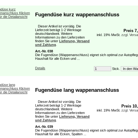
Fugendüse kurz wappenanschluss
Dieser Artikel ist vorrätig. Die
Lieferzeit beträgt 1-2 Werktage
Preis 7
deutschlandweit. Weitere
inkl. 19% MwSt.
zzgl. Vers
Informationen zu den Lieferzeiten
finden Sie unter
Lieferung, Versand
und Zahlung
.
Art.-Nr. 038
Die Fugendüse (Wappenanschluss) eignet sich optimal zur Autopfleg
Haushalt für alle Ecken und ...
Details
Stck.
Fugendüse lang wappenanschluss
Dieser Artikel ist vorrätig. Die
Lieferzeit beträgt 1-2 Werktage
Preis 10
deutschlandweit. Weitere
inkl. 19% MwSt.
zzgl. Vers
Informationen zu den Lieferzeiten
finden Sie unter
Lieferung, Versand
und Zahlung
.
Art.-Nr. 039
Die Fugendüse (Wappenanschluss) eignet sich optimal zur Autopfleg
Haushalt für alle Ecken, Spalten ...