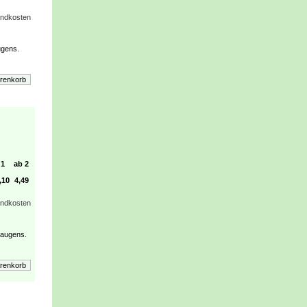
andkosten
ugens.
1
ab 2
,10
4,49
andkosten
Saugens.