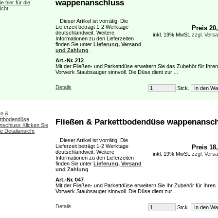
wappenanschluss
Dieser Artikel ist vorrätig. Die
Lieferzeit beträgt 1-2 Werktage
Preis 20
deutschlandweit. Weitere
inkl. 19% MwSt.
zzgl. Vers
Informationen zu den Lieferzeiten
finden Sie unter
Lieferung, Versand
und Zahlung
.
Art.-Nr. 212
Mit der Fließen- und Parkettdüse erweitern Sie das Zubehör für Ihren
Vorwerk Staubsauger sinnvoll. Die Düse dient zur ...
Details
Stck.
Fließen & Parkettbodendüse wappenansc
Dieser Artikel ist vorrätig. Die
Lieferzeit beträgt 1-2 Werktage
Preis 18
deutschlandweit. Weitere
inkl. 19% MwSt.
zzgl. Vers
Informationen zu den Lieferzeiten
finden Sie unter
Lieferung, Versand
und Zahlung
.
Art.-Nr. 047
Mit der Fließen- und Parkettdüse erweitern Sie Ihr Zubehör für Ihren
Vorwerk Staubsauger sinnvoll. Die Düse dient zur ...
Details
Stck.