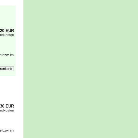
,20 EUR
andkosten
e bzw. im
,30 EUR
andkosten
e bzw. im