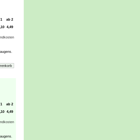
1
ab 2
,10
4,49
andkosten
Saugens.
1
ab 2
,10
4,49
andkosten
Saugens.