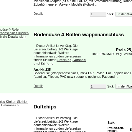
Mit diesem Adapter (alt auf neu, AD12, mit Stromdurchführung) könn
Zubehör neuerer Vorwerk Modelle (Kobold ...
Details
Stck.
Bodendüse 4-Rollen wappenanschluss
Dieser Artikel ist vorrätig. Die
Lieferzeit beträgt 1-2 Werktage
Preis 25
deutschlandweit. Weitere
inkl. 19% MwSt.
zzgl. Vers
Informationen zu den Lieferzeiten
finden Sie unter
Lieferung, Versand
und Zahlung
.
Art.-Nr. 235
Bodendüse (Wappenanschluss) mit 4 Lauf-Rollen. Für Teppich und 
(Laminat, Fliesen, PVC usw.) bestens geeignet. Passend ...
Details
Stck.
Duftchips
Dieser Artikel ist vorrätig. Die
Lieferzeit beträgt 1-2 Werktage
Stck.
deutschlandweit. Weitere
Preis/Stck.
Informationen zu den Lieferzeiten
5
[EUR]: