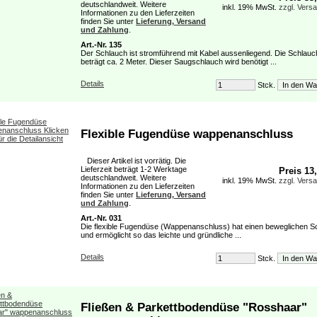
deutschlandweit. Weitere
inkl. 19% MwSt.
zzgl. Vers
Informationen zu den Lieferzeiten
finden Sie unter
Lieferung, Versand
und Zahlung
.
Art.-Nr. 135
Der Schlauch ist stromführend mit Kabel aussenliegend. Die Schlau
beträgt ca. 2 Meter. Dieser Saugschlauch wird benötigt ...
Details
Stck.
Flexible Fugendüse wappenanschluss
Dieser Artikel ist vorrätig. Die
Lieferzeit beträgt 1-2 Werktage
Preis 13
deutschlandweit. Weitere
inkl. 19% MwSt.
zzgl. Vers
Informationen zu den Lieferzeiten
finden Sie unter
Lieferung, Versand
und Zahlung
.
Art.-Nr. 031
Die flexible Fugendüse (Wappenanschluss) hat einen beweglichen S
und ermöglicht so das leichte und gründliche ...
Details
Stck.
Fließen & Parkettbodendüse "Rosshaar"