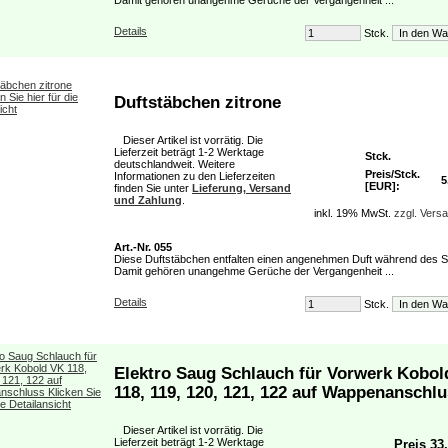
Damit gehören unangehme Gerüche der Vergangenheit ...
Details
Stck.
Duftstäbchen zitrone
Dieser Artikel ist vorrätig. Die
Lieferzeit beträgt 1-2 Werktage
Stck.
deutschlandweit. Weitere
Preis/Stck.
Informationen zu den Lieferzeiten
5
[EUR]:
finden Sie unter
Lieferung, Versand
und Zahlung
.
inkl. 19% MwSt.
zzgl. Vers
Art.-Nr. 055
Diese Duftstäbchen entfalten einen angenehmen Duft während des 
Damit gehören unangehme Gerüche der Vergangenheit ...
Details
Stck.
Elektro Saug Schlauch für Vorwerk Kobol
118, 119, 120, 121, 122 auf Wappenanschl
Dieser Artikel ist vorrätig. Die
Lieferzeit beträgt 1-2 Werktage
Preis 33