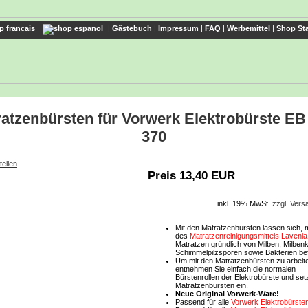
|
Gästebuch
|
Impressum
|
FAQ
|
Werbemittel
|
Shop Sta
atzenbürsten für Vorwerk Elektrobürste EB
370
tellen
Preis 13,40 EUR
inkl. 19% MwSt.
zzgl. Ver
Mit den Matratzenbürsten lassen sich, mi
des
Matratzenreinigungsmittels Lavenia
Matratzen gründlich von Milben, Milbenk
Schimmelpilzsporen sowie Bakterien bef
Um mit den Matratzenbürsten zu arbeit
entnehmen Sie einfach die normalen
Bürstenrollen der Elektrobürste und set
Matratzenbürsten ein.
Neue Original Vorwerk-Ware!
Passend für alle
Vorwerk Elektrobürste