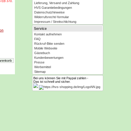
n EB 370
.
Lieferung, Versand und Zahlung
HVS Garantiebedingungen
Datenschutzhinweise
Widerrufsrecht/-formular
Impressum / Streitschlichtung
Service
son
Kontakt aufnehmen
FAQ
Rückruf-Bitte senden
G
Mobile Webseite
Gästebuch
Kundenbewertungen
Presse
Werbemittel
Sitemap
Bei uns können Sie mit Paypal zahlen -
Das ist schnell und sicher.