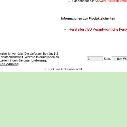
Passend für alle
Vorwerk Elektrobürste
Informationen zur Produktsicherheit
Hersteller / EU Verantwortliche Per
Unternehmensname
Vorwerk Deutschland Stiftung & Co.K
ikel ist vorrätig. Die Lieferzeit beträgt 1-2
deutschlandweit. Weitere Informationen zu
Stck.
Adresse
rzeiten finden Sie unter
Lieferung,
Mühlenweg 17-37
 und Zahlung
.
42270 Wuppertal
zurück zur Artikelübersicht
E-Mail
Dialog-Service-Center@vorwerk.de
Telefon
0202 5643000