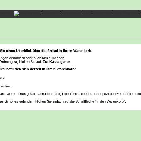
|
Gästebuch
|
Impressum
|
FAQ
|
Werbemittel
|
Shop Startseite
|
 Sie einen Überblick über die Artikel in Ihrem Warenkorb.
ngen verändern oder auch Artikel löschen.
Ordnung ist, klicken Sie auf
Zur Kasse gehen
kel befinden sich derzeit in Ihrem Warenkorb:
orb
st leer.
nz wie es Ihnen gefällt nach Filtertüten, Feinfiltern, Zubehör oder speziellen Ersatzteilen un
s Schönes gefunden, klicken Sie einfach auf die Schaltfläche "In den Warenkorb".