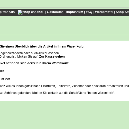
|
Gästebuch
|
Impressum
|
FAQ
|
Werbemittel
|
Shop Sta
 Sie einen Überblick über die Artikel in Ihrem Warenkorb.
ngen verändern oder auch Artikel löschen.
Ordnung ist, klicken Sie auf
Zur Kasse gehen
kel befinden sich derzeit in Ihrem Warenkorb:
orb
st leer.
nz wie es Ihnen gefällt nach Filtertüten, Feinfiltern, Zubehör oder speziellen Ersatzteilen un
s Schönes gefunden, klicken Sie einfach auf die Schaltfläche "In den Warenkorb".