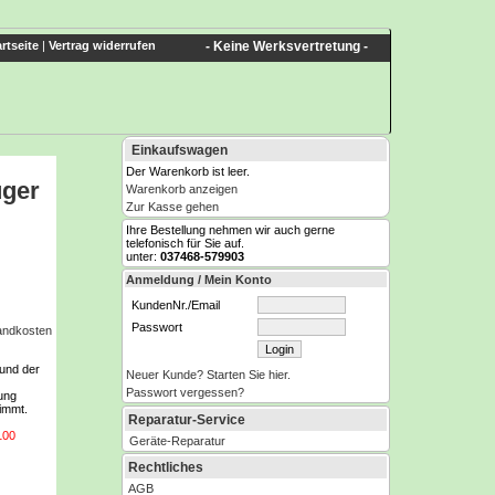
rtseite
|
Vertrag widerrufen
- Keine Werksvertretung -
Einkaufswagen
Der Warenkorb ist leer.
uger
Warenkorb anzeigen
Zur Kasse gehen
Ihre Bestellung nehmen wir auch gerne
telefonisch für Sie auf.
unter:
037468-579903
Anmeldung / Mein Konto
KundenNr./Email
Passwort
sandkosten
 und der
Neuer Kunde? Starten Sie hier.
Passwort vergessen?
tung
immt.
Reparatur-Service
100
Geräte-Reparatur
Rechtliches
AGB