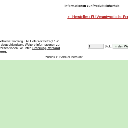
Informationen zur Produktsicherheit
Hersteller / EU Verantwortliche Pe
Unternehmensname
RMO -Staubsaugerservice
ikel ist vorrätig. Die Lieferzeit beträgt 1-2
deutschlandweit. Weitere Informationen zu
Stck.
Adresse
rzeiten finden Sie unter
Lieferung, Versand
Im Oberdorf 3d
lung
.
51371 Leverkusen
zurück zur Artikelübersicht
E-Mail
remedios81@web.de
Telefon
0176 45830971