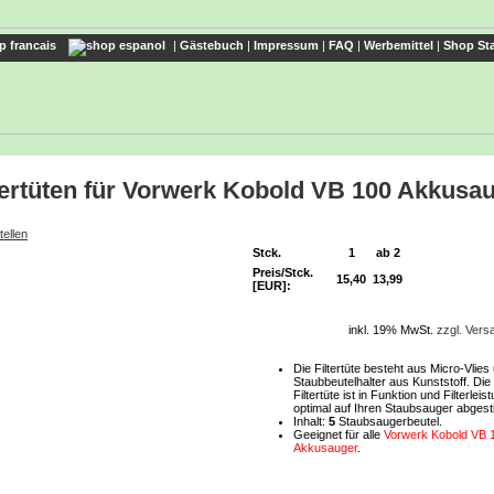
|
Gästebuch
|
Impressum
|
FAQ
|
Werbemittel
|
Shop Sta
tertüten für Vorwerk Kobold VB 100 Akkusa
tellen
Stck.
1
ab 2
Preis/Stck.
15,40
13,99
[EUR]:
inkl. 19% MwSt.
zzgl. Ver
Die Filtertüte besteht aus Micro-Vlies
Staubbeutelhalter aus Kunststoff. Die
Filtertüte ist in Funktion und Filterleis
optimal auf Ihren Staubsauger abgest
Inhalt:
5
Staubsaugerbeutel.
Geeignet für alle
Vorwerk Kobold VB 
Akkusauger
.