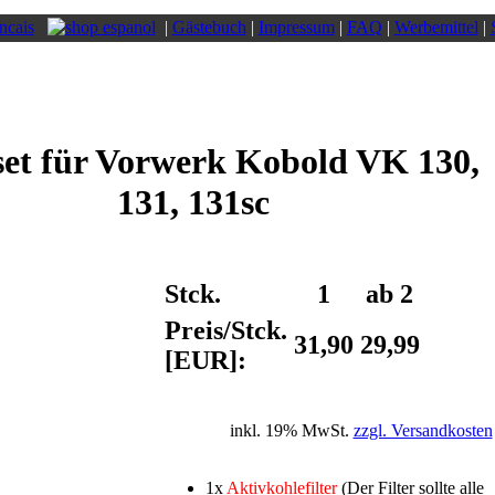
|
Gästebuch
|
Impressum
|
FAQ
|
Werbemittel
|
rset für Vorwerk Kobold VK 130,
131, 131sc
Stck.
1
ab 2
Preis/Stck.
31,90
29,99
[EUR]:
inkl. 19% MwSt.
zzgl. Versandkosten
1x
Aktivkohlefilter
(Der Filter sollte alle