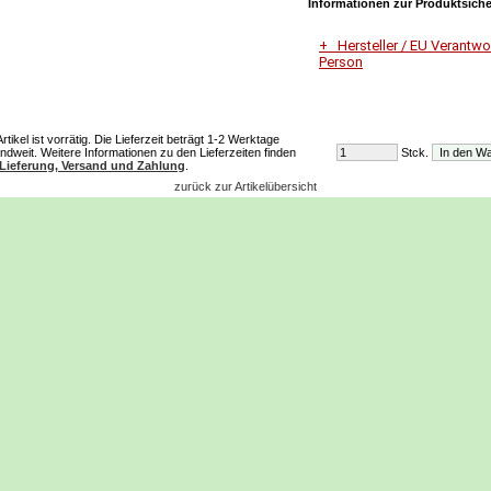
Informationen zur Produktsiche
Hersteller / EU Verantwor
Person
Unternehmensname
Johannes Lau
tikel ist vorrätig. Die Lieferzeit beträgt 1-2 Werktage
ndweit. Weitere Informationen zu den Lieferzeiten finden
Stck.
Adresse
Lieferung, Versand und Zahlung
.
Am Sportplatz
zurück zur Artikelübersicht
6912 Hörbranz
E-Mail
jolau@gmx.at
Telefon
+4368120163386