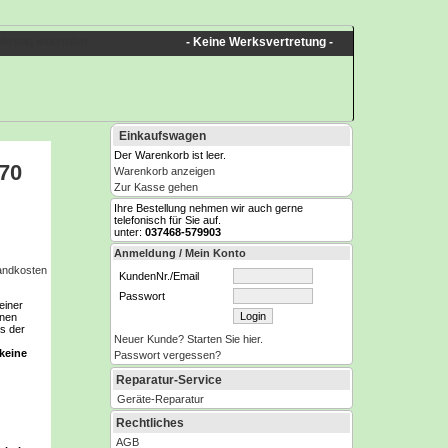
Vertrag widerrufen
- Keine Werksvertretung -
Einkaufswagen
Der Warenkorb ist leer.
70
Warenkorb anzeigen
Zur Kasse gehen
Ihre Bestellung nehmen wir auch gerne
telefonisch für Sie auf.
unter:
037468-579903
Anmeldung / Mein Konto
sandkosten
KundenNr./Email
Passwort
einer
enen
s der
Neuer Kunde? Starten Sie hier.
 keine
Passwort vergessen?
Reparatur-Service
Geräte-Reparatur
Rechtliches
AGB