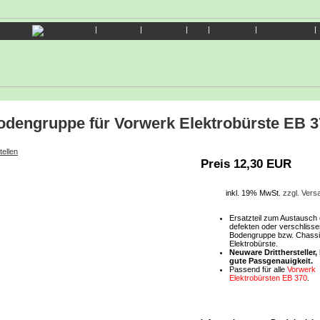
|
Gästebuch
|
Impressum
|
FAQ
|
Werbemittel
|
Shop Startseite
|
odengruppe für Vorwerk Elektrobürste EB 3
tellen
Preis 12,30 EUR
inkl. 19% MwSt.
zzgl. Ver
Ersatzteil zum Austausch 
defekten oder verschliss
Bodengruppe bzw. Chassi
Elektrobürste.
Neuware Dritthersteller,
gute Passgenauigkeit.
Passend für alle
Vorwerk
Elektrobürsten EB 370
.