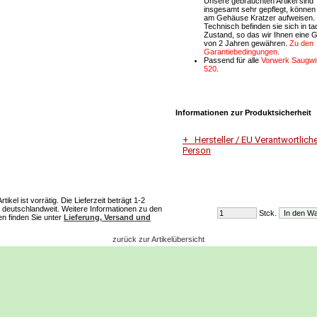
Unsere gebrauchten Artikel sind
insgesamt sehr gepflegt, können
am Gehäuse Kratzer aufweisen.
Technisch befinden sie sich in t
Zustand, so das wir Ihnen eine G
von 2 Jahren gewähren.
Zu den
Garantiebedingungen
.
Passend für alle
Vorwerk Saugwi
520
.
Informationen zur Produktsicherheit
Hersteller / EU Verantwortlich
Person
Unternehmensname
Vorwerk Deutschland Stiftung &
ikel ist vorrätig. Die Lieferzeit beträgt 1-2
deutschlandweit. Weitere Informationen zu den
Stck.
Adresse
ten finden Sie unter
Lieferung, Versand und
Mühlenweg 17-37
42270 Wuppertal
zurück zur Artikelübersicht
E-Mail
Dialog-Service-Center@vorwerk.
Telefon
0202 5643000