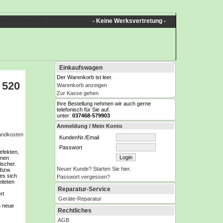
Vertrag widerrufen
- Keine Werksvertretung -
Einkaufswagen
Der Warenkorb ist leer.
 520
Warenkorb anzeigen
Zur Kasse gehen
Ihre Bestellung nehmen wir auch gerne
telefonisch für Sie auf.
unter:
037468-579903
Anmeldung / Mein Konto
sandkosten
KundenNr./Email
Passwort
efekten,
enen
scher.
Neuer Kunde? Starten Sie hier.
 bzw.
 es sich
Passwort vergessen?
iteten
Reparatur-Service
ert
Geräte-Reparatur
h neue
Rechtliches
AGB