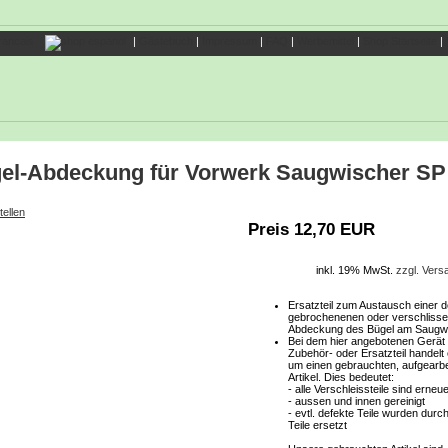
|
Gästebuch
|
Impressum
|
FAQ
|
Werbemittel
|
Shop Startseite
|
el-Abdeckung für Vorwerk Saugwischer SP
tellen
Preis 12,70 EUR
inkl. 19% MwSt.
zzgl. Ver
Ersatzteil zum Austausch einer d
gebrochenenen oder verschliss
Abdeckung des Bügel am Saugwi
Bei dem hier angebotenen Gerät
Zubehör- oder Ersatzteil handelt
um einen gebrauchten, aufgearbe
Artikel. Dies bedeutet:
- alle Verschleissteile sind erneu
- aussen und innen gereinigt
- evtl. defekte Teile wurden durc
Teile ersetzt