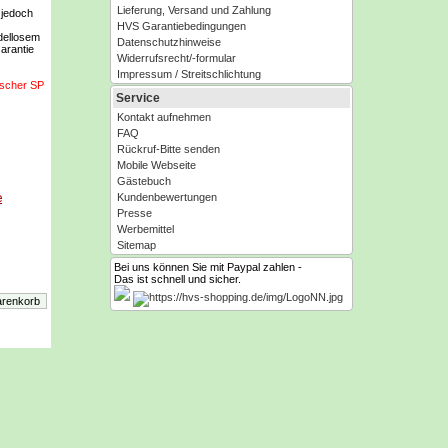
Lieferung, Versand und Zahlung
 jedoch
HVS Garantiebedingungen
adellosem
Datenschutzhinweise
arantie
Widerrufsrecht/-formular
Impressum / Streitschlichtung
scher SP
Service
Kontakt aufnehmen
FAQ
Rückruf-Bitte senden
Mobile Webseite
Gästebuch
e
Kundenbewertungen
Presse
Werbemittel
Sitemap
 Co.KG
Bei uns können Sie mit Paypal zahlen -
Das ist schnell und sicher.
de