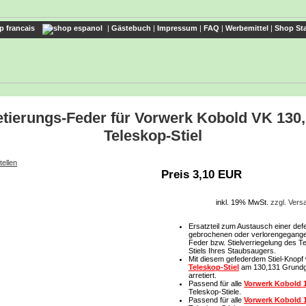
|
Gästebuch
|
Impressum
|
FAQ
|
Werbemittel
|
Shop Sta
etierungs-Feder für Vorwerk Kobold VK 130,
Teleskop-Stiel
tellen
Preis 3,10 EUR
inkl. 19% MwSt.
zzgl. Ver
Ersatzteil zum Austausch einer def
gebrochenen oder verlorengegangen
Feder bzw. Stielverriegelung des T
Stiels
Ihres Staubsaugers.
Mit diesem gefederdem Stiel-Knopf 
Teleskop-Stiel
am 130,131 Grundg
arretiert.
Passend für alle
Vorwerk Kobold 
Teleskop-Stiele.
Passend für alle
Vorwerk Kobold 