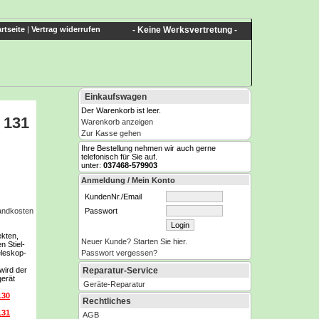
rtseite
|
Vertrag widerrufen
- Keine Werksvertretung -
Einkaufswagen
Der Warenkorb ist leer.
 131
Warenkorb anzeigen
Zur Kasse gehen
Ihre Bestellung nehmen wir auch gerne
telefonisch für Sie auf.
unter:
037468-579903
Anmeldung / Mein Konto
KundenNr./Email
Passwort
sandkosten
ekten,
Neuer Kunde? Starten Sie hier.
 Stiel-
Passwort vergessen?
eleskop-
Reparatur-Service
wird der
erät
Geräte-Reparatur
130
Rechtliches
131
AGB