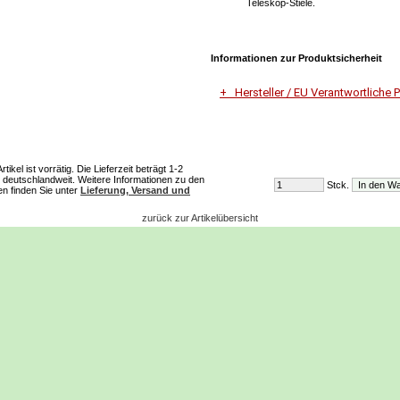
Teleskop-Stiele.
Informationen zur Produktsicherheit
Hersteller / EU Verantwortliche 
Unternehmensname
Johannes Lau
ikel ist vorrätig. Die Lieferzeit beträgt 1-2
deutschlandweit. Weitere Informationen zu den
Stck.
Adresse
ten finden Sie unter
Lieferung, Versand und
Am Sportplatz
6912 Hörbranz
zurück zur Artikelübersicht
E-Mail
jolau@gmx.at
Telefon
+4368120163386