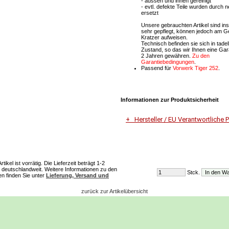
- aussen und innen gereinigt
- evtl. defekte Teile wurden durch n
ersetzt
Unsere gebrauchten Artikel sind i
sehr gepflegt, können jedoch am 
Kratzer aufweisen.
Technisch befinden sie sich in tade
Zustand, so das wir Ihnen eine Gar
2 Jahren gewähren.
Zu den
Garantiebedingungen
.
Passend für
Vorwerk Tiger 252
.
Informationen zur Produktsicherheit
Hersteller / EU Verantwortliche 
Unternehmensname
Vorwerk Deutschland Stiftung & C
ikel ist vorrätig. Die Lieferzeit beträgt 1-2
deutschlandweit. Weitere Informationen zu den
Stck.
Adresse
ten finden Sie unter
Lieferung, Versand und
Mühlenweg 17-37
42270 Wuppertal
zurück zur Artikelübersicht
E-Mail
Dialog-Service-Center@vorwerk.de