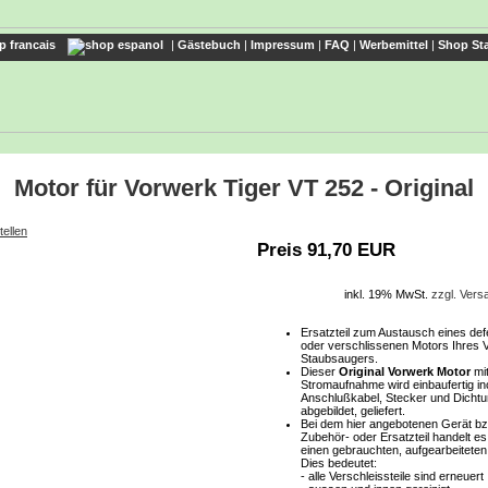
|
Gästebuch
|
Impressum
|
FAQ
|
Werbemittel
|
Shop Sta
Motor für Vorwerk Tiger VT 252 - Original
tellen
Preis 91,70 EUR
inkl. 19% MwSt.
zzgl. Ver
Ersatzteil zum Austausch eines def
oder verschlissenen Motors Ihres 
Staubsaugers.
Dieser
Original Vorwerk Motor
mit
Stromaufnahme wird einbaufertig in
Anschlußkabel, Stecker und Dichtu
abgebildet, geliefert.
Bei dem hier angebotenen Gerät bz
Zubehör- oder Ersatzteil handelt e
einen gebrauchten, aufgearbeiteten 
Dies bedeutet:
- alle Verschleissteile sind erneuer