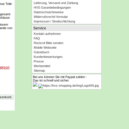
Lieferung, Versand und Zahlung
eue Teile
HVS Garantiebedingungen
Datenschutzhinweise
nsgesamt
Widerrufsrecht/-formular
Gehäuse
Impressum / Streitschlichtung
llosem
Service
antie von
Kontakt aufnehmen
FAQ
Rückruf-Bitte senden
Mobile Webseite
Gästebuch
Kundenbewertungen
Presse
Werbemittel
Person
Sitemap
Bei uns können Sie mit Paypal zahlen -
Das ist schnell und sicher.
o.KG