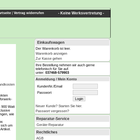
rtseite
|
Vertrag widerrufen
- Keine Werksvertretung -
Einkaufswagen
Der Warenkorb ist leer.
Warenkorb anzeigen
Zur Kasse gehen
Ihre Bestellung nehmen wir auch gerne
telefonisch für Sie auf.
unter:
037468-579903
Anmeldung / Mein Konto
sandkosten
KundenNr./Email
Passwort
ekten
Vorwerk-
Neuer Kunde? Starten Sie hier.
 900 Watt
clusive
Passwort vergessen?
ngen, wie
Reparatur-Service
w.
Geräte-Reparatur
s sich um
Artikel.
Rechtliches
t
AGB