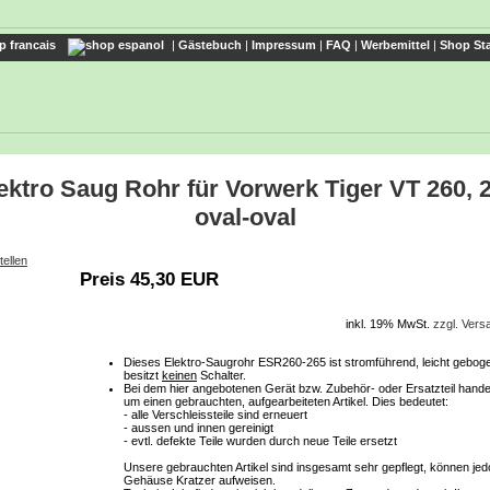
|
Gästebuch
|
Impressum
|
FAQ
|
Werbemittel
|
Shop Sta
ektro Saug Rohr für Vorwerk Tiger VT 260, 
oval-oval
tellen
Preis 45,30 EUR
inkl. 19% MwSt.
zzgl. Ver
Dieses
Elektro-Saugrohr ESR260-265
ist stromführend, leicht gebog
besitzt
keinen
Schalter.
Bei dem hier angebotenen Gerät bzw. Zubehör- oder Ersatzteil handel
um einen gebrauchten, aufgearbeiteten Artikel. Dies bedeutet:
- alle Verschleissteile sind erneuert
- aussen und innen gereinigt
- evtl. defekte Teile wurden durch neue Teile ersetzt
Unsere gebrauchten Artikel sind insgesamt sehr gepflegt, können je
Gehäuse Kratzer aufweisen.