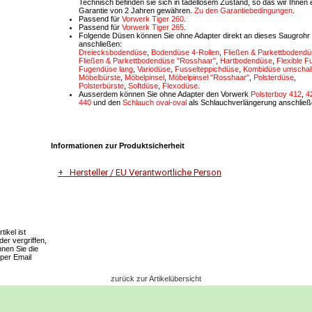
Technisch befinden sie sich in tadellosem Zustand, so das wir Ihnen 
Garantie von 2 Jahren gewähren.
Zu den Garantiebedingungen
.
Passend für
Vorwerk Tiger 260
.
Passend
für
Vorwerk Tiger 265
.
Folgende Düsen können Sie ohne Adapter direkt an dieses Saugrohr
anschließen:
Dreiecksbodendüse
,
Bodendüse 4-Rollen
,
Fließen & Parkettbodend
Fließen & Parkettbodendüse "Rosshaar"
,
Hartbodendüse
,
Flexible 
Fugendüse lang
,
Variodüse
,
Fusselteppichdüse
,
Kombidüse umschal
Möbelbürste
,
Möbelpinsel
,
Möbelpinsel "Rosshaar"
,
Polsterdüse
,
Polsterbürste
,
Softdüse
,
Flexodüse
.
Ausserdem können Sie ohne Adapter den Vorwerk
Polsterboy 412
,
4
440
und den
Schlauch oval-oval
als Schlauchverlängerung anschließ
Informationen zur Produktsicherheit
Hersteller / EU Verantwortliche Person
Unternehmensname
Vorwerk Deutschland Stiftung & Co.KG
ikel ist
ider vergriffen,
Adresse
nen Sie die
Mühlenweg 17-37
 per Email
42270 Wuppertal
zurück zur Artikelübersicht
E-Mail
Dialog-Service-Center@vorwerk.de