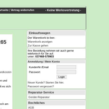
rtseite
|
Vertrag widerrufen
- Keine Werksvertretung -
Einkaufswagen
Der Warenkorb ist leer.
265
Warenkorb anzeigen
Zur Kasse gehen
Ihre Bestellung nehmen wir auch gerne
telefonisch für Sie auf.
unter:
037468-579903
Anmeldung / Mein Konto
KundenNr./Email
Passwort
sandkosten
en und
Neuer Kunde? Starten Sie hier.
Passwort vergessen?
t es sich
Reparatur-Service
Geräte-Reparatur
Rechtliches
doch am
AGB