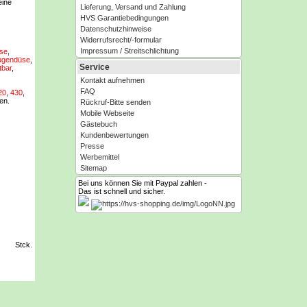
eine
Lieferung, Versand und Zahlung
HVS Garantiebedingungen
Datenschutzhinweise
Widerrufsrecht/-formular
Impressum / Streitschlichtung
üse
,
Fugendüse
,
Service
tbar
,
Kontakt aufnehmen
FAQ
20
,
430
,
en.
Rückruf-Bitte senden
Mobile Webseite
Gästebuch
Kundenbewertungen
Presse
Werbemittel
Sitemap
Bei uns können Sie mit Paypal zahlen -
Das ist schnell und sicher.
Stck.