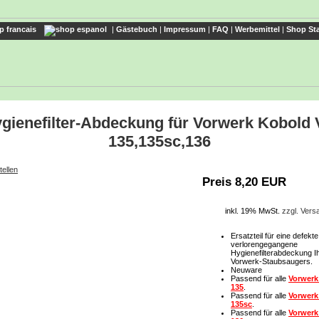
|
Gästebuch
|
Impressum
|
FAQ
|
Werbemittel
|
Shop Sta
gienefilter-Abdeckung für Vorwerk Kobold
135,135sc,136
tellen
Preis 8,20 EUR
inkl. 19% MwSt.
zzgl. Ver
Ersatzteil für eine defekt
verlorengegangene
Hygienefilterabdeckung I
Vorwerk-Staubsaugers.
Neuware
Passend für alle
Vorwerk
135
.
Passend für alle
Vorwerk
135sc
.
Passend für alle
Vorwerk