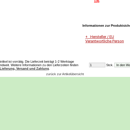
136
.
Informationen zur Produktsich
Hersteller / EU
Verantwortliche Person
Unternehmensname
Vorwerk Deutschland Stif
Co.KG
tikel ist vorrätig. Die Lieferzeit beträgt 1-2 Werktage
ndweit. Weitere Informationen zu den Lieferzeiten finden
Stck.
Lieferung, Versand und Zahlung
.
Adresse
zurück zur Artikelübersicht
Mühlenweg 17-37
42270 Wuppertal
E-Mail
Dialog-Service-
Center@vorwerk.de
Telefon
0202 5643000