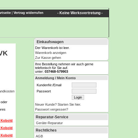
rtseite
|
Vertrag widerrufen
- Keine Werksvertretung -
Einkaufswagen
Der Warenkorb ist leer.
 VK
Warenkorb anzeigen
Zur Kasse gehen
Ihre Bestellung nehmen wir auch gerne
telefonisch für Sie auf.
unter:
037468-579903
Anmeldung / Mein Konto
KundenNr./Email
Passwort
sandkosten
e oder
Neuer Kunde? Starten Sie hier.
Passwort vergessen?
hres
Reparatur-Service
 Kobold
Geräte-Reparatur
 Kobold
Rechtliches
 Kobold
AGB