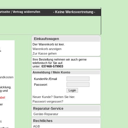
rtseite
|
Vertrag widerrufen
- Keine Werksvertretung -
Einkaufswagen
Der Warenkorb ist leer.
1
Warenkorb anzeigen
Zur Kasse gehen
Ihre Bestellung nehmen wir auch gerne
telefonisch für Sie auf.
unter:
037468-579903
Anmeldung / Mein Konto
sandkosten
KundenNr./Email
Passwort
icklung.
ng und
Neuer Kunde? Starten Sie hier.
abel
Passwort vergessen?
er
Reparatur-Service
Geräte-Reparatur
Rechtliches
zt
AGB