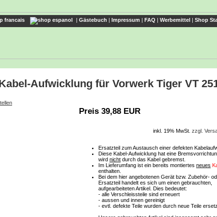
|
Gästebuch
|
Impressum
|
FAQ
|
Werbemittel
|
Shop Sta
Kabel-Aufwicklung für Vorwerk Tiger VT 25
tellen
Preis 39,88 EUR
inkl. 19% MwSt.
zzgl. Ver
Ersatzteil zum Austausch einer defekten Kabelaufw
Diese Kabel-Aufwicklung hat eine Bremsvorrichtu
wird
nicht
durch das Kabel gebremst.
Im Lieferumfang ist ein bereits montiertes
neues
K
enthalten.
Bei dem hier angebotenen Gerät bzw. Zubehör- od
Ersatzteil handelt es sich um einen gebrauchten,
aufgearbeiteten Artikel. Dies bedeutet:
- alle Verschleissteile sind erneuert
- aussen und innen gereinigt
- evtl. defekte Teile wurden durch neue Teile erset