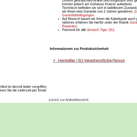
Unsere gebrauchten Artikel sind insgesamt sehr ge
können jedoch am Gehäuse Kratzer aufweisen.
Technisch befinden sie sich in tadellosem Zustand
wir Ihnen eine Garantie von 2 Jahren gewähren.
Z
Garantiebedingungen
.
Auf Wunsch bauen wir Ihnen die Kabelspule auch g
näheres erfahren Sie hierfür unter der Rubrik
Gerä
Reparatur
.
Passend für alle
Vorwerk Tiger 251
.
Informationen zur Produktsicherheit
Hersteller / EU Verantwortliche Person
Unternehmensname
Vorwerk Deutschland Stiftung & Co.KG
ikel ist derzeit leider vergriffen,
nen Sie die Lieferzeit per Email
Adresse
Mühlenweg 17-37
zurück zur Artikelübersicht
42270 Wuppertal
E-Mail
Dialog-Service-Center@vorwerk.de
Telefon
0202 5643000