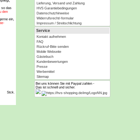
pflegt,
Lieferung, Versand und Zahlung
, so das
HVS Garantiebedingungen
u den
Datenschutzhinweise
Widerrufsrecht/-formular
erne ein,
te-
Impressum / Streitschlichtung
Service
Kontakt aufnehmen
FAQ
Rückruf-Bitte senden
Mobile Webseite
Gästebuch
Kundenbewertungen
Presse
Werbemittel
Sitemap
Bei uns können Sie mit Paypal zahlen -
Das ist schnell und sicher.
Stck.