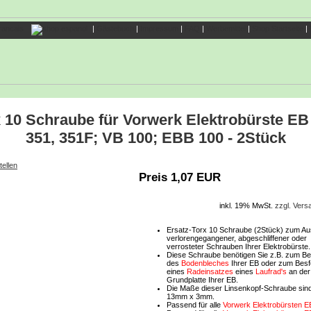
|
Gästebuch
|
Impressum
|
FAQ
|
Werbemittel
|
Shop Startseite
|
 10 Schraube für Vorwerk Elektrobürste EB
351, 351F; VB 100; EBB 100 - 2Stück
tellen
Preis 1,07 EUR
inkl. 19% MwSt.
zzgl. Ver
Ersatz-Torx 10 Schraube (2Stück) zum A
verlorengegangener, abgeschliffener oder
verrosteter Schrauben Ihrer Elektrobürste.
Diese Schraube benötigen Sie z.B. zum Be
des
Bodenbleches
Ihrer EB oder zum Besf
eines
Radeinsatzes
eines
Laufrad's
an der
Grundplatte Ihrer EB.
Die Maße dieser Linsenkopf-Schraube sin
13mm x 3mm.
Passend für alle
Vorwerk Elektrobürsten E