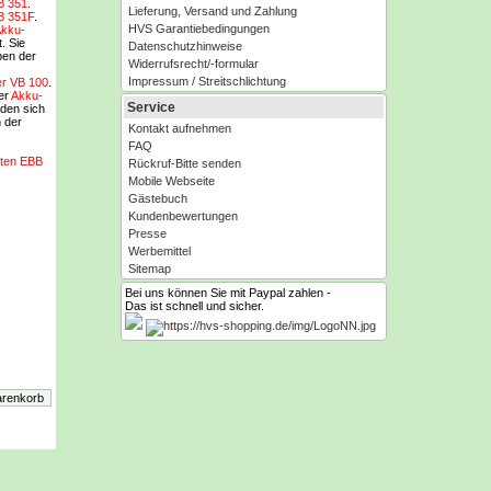
B 351
.
Lieferung, Versand und Zahlung
B 351F
.
HVS Garantiebedingungen
kku-
. Sie
Datenschutzhinweise
ben der
Widerrufsrecht/-formular
Impressum / Streitschlichtung
r VB 100
.
er
Akku-
Service
nden sich
n der
Kontakt aufnehmen
FAQ
sten EBB
Rückruf-Bitte senden
Mobile Webseite
Gästebuch
Kundenbewertungen
Presse
Werbemittel
Sitemap
Bei uns können Sie mit Paypal zahlen -
Das ist schnell und sicher.