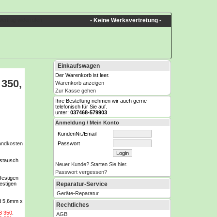
Vertrag widerrufen
- Keine Werksvertretung -
Einkaufswagen
Der Warenkorb ist leer.
 350,
Warenkorb anzeigen
Zur Kasse gehen
Ihre Bestellung nehmen wir auch gerne
telefonisch für Sie auf.
unter:
037468-579903
Anmeldung / Mein Konto
KundenNr./Email
Passwort
sandkosten
ustausch
Neuer Kunde? Starten Sie hier.
Passwort vergessen?
festigen
Reparatur-Service
estigen
Geräte-Reparatur
d 5,6mm x
Rechtliches
B 350
.
AGB