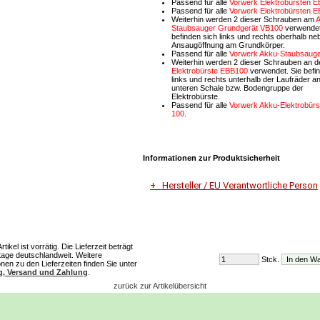
Passend für alle
Vorwerk Elektrobürsten E
Passend für alle
Vorwerk Elektrobürsten E
Weiterhin werden 2 dieser Schrauben am
A
Staubsauger Grundgerät VB100
verwendet
befinden sich links und rechts oberhalb ne
Ansaugöffnung am Grundkörper.
Passend für alle
Vorwerk Akku-Staubsauge
Weiterhin werden 2 dieser Schrauben an d
Elektrobürste EBB100
verwendet. Sie befi
links und rechts unterhalb der Laufräder a
unteren Schale bzw. Bodengruppe der
Elektrobürste.
Passend für alle
Vorwerk Akku-Elektrobür
100
.
Informationen zur Produktsicherheit
Hersteller / EU Verantwortliche Person
Unternehmensname
Vorwerk Deutschland Stiftung & Co.KG
ikel ist vorrätig. Die Lieferzeit beträgt
age deutschlandweit. Weitere
Stck.
Adresse
onen zu den Lieferzeiten finden Sie unter
Mühlenweg 17-37
g, Versand und Zahlung
.
42270 Wuppertal
zurück zur Artikelübersicht
E-Mail