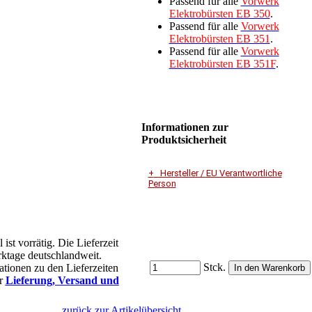
Passend für alle
Vorwerk
Elektrobürsten EB 350
.
Passend für alle
Vorwerk
Elektrobürsten EB 351
.
Passend für alle
Vorwerk
Elektrobürsten EB 351F
.
Informationen zur
Produktsicherheit
Hersteller / EU Verantwortliche
Person
Unternehmensname
Vorwerk Deutschland Stiftung &
Co.KG
ist vorrätig. Die Lieferzeit
rktage deutschlandweit.
Adresse
Stck.
ationen zu den Lieferzeiten
Mühlenweg 17-37
er
Lieferung, Versand und
42270 Wuppertal
zurück zur Artikelübersicht
E-Mail