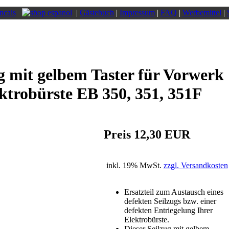
|
Gästebuch
|
Impressum
|
FAQ
|
Werbemittel
|
g mit gelbem Taster für Vorwerk
ktrobürste EB 350, 351, 351F
Preis 12,30 EUR
inkl. 19% MwSt.
zzgl. Versandkosten
Ersatzteil zum Austausch eines
defekten Seilzugs bzw. einer
defekten Entriegelung Ihrer
Elektrobürste.
Dieser Seilzug mit gelbem