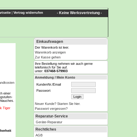
rtseite
|
Vertrag widerrufen
- Keine Werksvertretung -
Einkaufswagen
Der Warenkorb ist leer.
Warenkorb anzeigen
Zur Kasse gehen
Ihre Bestellung nehmen wir auch gerne
telefonisch für Sie auf.
unter:
037468-579903
Anmeldung / Mein Konto
sandkosten
KundenNr./Email
Passwort
h einer
ugstufen-
hlauches.
Neuer Kunde? Starten Sie hier.
k Tiger
Passwort vergessen?
Reparatur-Service
Geräte-Reparatur
Rechtliches
herheit
AGB