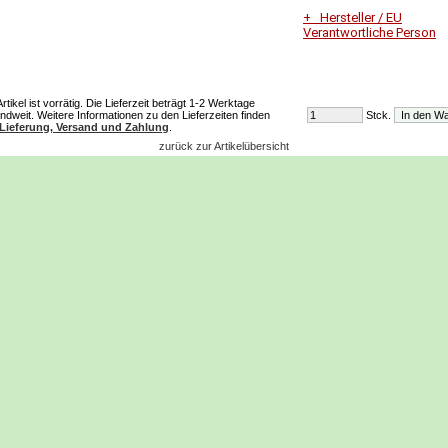
Hersteller / EU
Verantwortliche Person
Unternehmensname
Johannes Lau
tikel ist vorrätig. Die Lieferzeit beträgt 1-2 Werktage
ndweit. Weitere Informationen zu den Lieferzeiten finden
Stck.
Adresse
Lieferung, Versand und Zahlung
.
Am Sportplatz
zurück zur Artikelübersicht
6912 Hörbranz
E-Mail
jolau@gmx.at
Telefon
+4368120163386