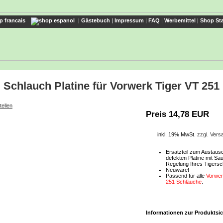
|
Gästebuch
|
Impressum
|
FAQ
|
Werbemittel
|
Shop Sta
Schlauch Platine für Vorwerk Tiger VT 251
tellen
Preis 14,78 EUR
inkl. 19% MwSt.
zzgl. Ver
Ersatzteil zum Austausc
defekten Platine mit Sa
Regelung Ihres Tigersc
Neuware!
Passend für alle
Vorwer
251 Schläuche
.
Informationen zur Produktsic