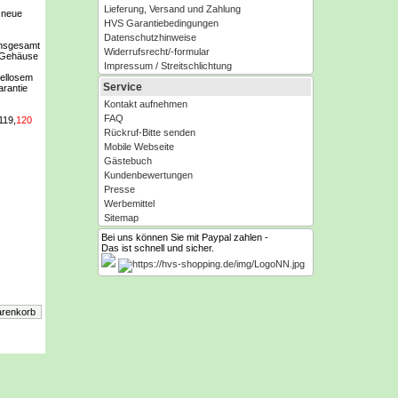
Lieferung, Versand und Zahlung
h neue
HVS Garantiebedingungen
Datenschutzhinweise
insgesamt
Widerrufsrecht/-formular
m Gehäuse
Impressum / Streitschlichtung
dellosem
Service
arantie
Kontakt aufnehmen
FAQ
119,
120
Rückruf-Bitte senden
Mobile Webseite
Gästebuch
Kundenbewertungen
Presse
Werbemittel
Sitemap
Bei uns können Sie mit Paypal zahlen -
Das ist schnell und sicher.
 Co.KG
de