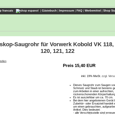
|
Gästebuch
|
Impressum
|
FAQ
|
Werbemittel
|
Shop Sta
eskop-Saugrohr für Vorwerk Kobold VK 118, 
120, 121, 122
tellen
Preis 15,40 EUR
inkl. 19% MwSt.
zzgl. Ver
Dieses Saugrohr zum Saugen vo
Schmutz und Staub ist bestens g
zum Arbeiten in einer aufrechten,
rückenschonenden Körperhaltung
Es ist ausziehbar um ca. 70 cm.
Bei dem hier angebotenen Gerät 
Zubehör- oder Ersatzteil handelt 
um einen gebrauchten, aufgearbe
Artikel. Dies bedeutet:
- alle Verschleissteile sind erneu