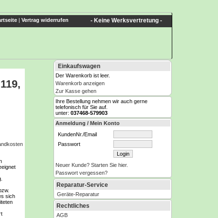
rtseite
|
Vertrag widerrufen
- Keine Werksvertretung -
Einkaufswagen
Der Warenkorb ist leer.
119,
Warenkorb anzeigen
Zur Kasse gehen
Ihre Bestellung nehmen wir auch gerne
telefonisch für Sie auf.
unter:
037468-579903
Anmeldung / Mein Konto
KundenNr./Email
Passwort
sandkosten
n
Neuer Kunde? Starten Sie hier.
eeignet
Passwort vergessen?
.
Reparatur-Service
bzw.
Geräte-Reparatur
es sich
iteten
Rechtliches
ert
AGB