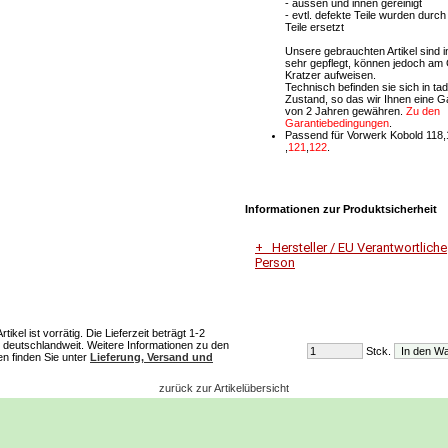
- aussen und innen gereinigt
- evtl. defekte Teile wurden durc
Teile ersetzt
Unsere gebrauchten Artikel sind 
sehr gepflegt, können jedoch a
Kratzer aufweisen.
Technisch befinden sie sich in ta
Zustand, so das wir Ihnen eine G
von 2 Jahren gewähren.
Zu den
Garantiebedingungen
.
Passend für Vorwerk Kobold 118,
,
121
,
122
.
Informationen zur Produktsicherheit
Hersteller / EU Verantwortliche
Person
Unternehmensname
Vorwerk Deutschland Stiftung &
ikel ist vorrätig. Die Lieferzeit beträgt 1-2
deutschlandweit. Weitere Informationen zu den
Stck.
Adresse
ten finden Sie unter
Lieferung, Versand und
Mühlenweg 17-37
42270 Wuppertal
zurück zur Artikelübersicht
E-Mail
Dialog-Service-Center@vorwerk.