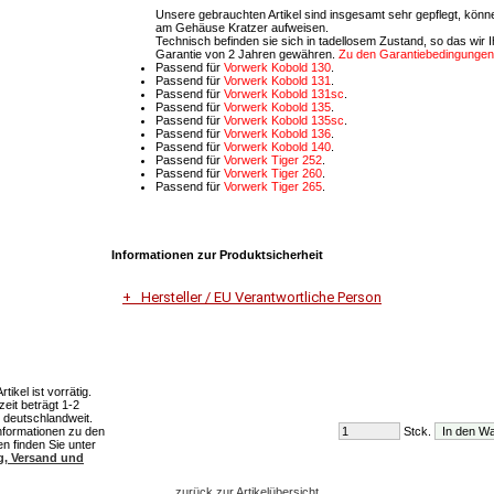
Unsere gebrauchten Artikel sind insgesamt sehr gepflegt, könn
am Gehäuse Kratzer aufweisen.
Technisch befinden sie sich in tadellosem Zustand, so das wir 
Garantie von 2 Jahren gewähren.
Zu den Garantiebedingungen
Passend für
Vorwerk Kobold 130
.
Passend für
Vorwerk Kobold 131
.
Passend für
Vorwerk Kobold 131sc
.
Passend für
Vorwerk Kobold 135
.
Passend für
Vorwerk Kobold 135sc
.
Passend für
Vorwerk Kobold 136
.
Passend für
Vorwerk Kobold 140
.
Passend für
Vorwerk Tiger 252
.
Passend
für
Vorwerk Tiger 260
.
Passend
für
Vorwerk Tiger 265
.
Informationen zur Produktsicherheit
Hersteller / EU Verantwortliche Person
Unternehmensname
Vorwerk Deutschland Stiftung & Co.KG
ikel ist vorrätig.
zeit beträgt 1-2
Adresse
 deutschlandweit.
Mühlenweg 17-37
nformationen zu den
Stck.
en finden Sie unter
42270 Wuppertal
g, Versand und
zurück zur Artikelübersicht