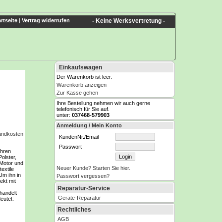
rtseite
|
Vertrag widerrufen
- Keine Werksvertretung -
Einkaufswagen
Der Warenkorb ist leer.
Warenkorb anzeigen
Zur Kasse gehen
Ihre Bestellung nehmen wir auch gerne
telefonisch für Sie auf.
unter:
037468-579903
Anmeldung / Mein Konto
sandkosten
KundenNr./Email
Passwort
Ihren
olster,
 Motor und
Neuer Kunde? Starten Sie hier.
extile
Um ihn in
Passwort vergessen?
ekt mit
Reparatur-Service
handelt
Geräte-Reparatur
deutet:
Rechtliches
AGB