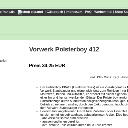
|
Gästebuch
|
Impressum
|
FAQ
|
Werbemittel
|
Shop Sta
Vorwerk Polsterboy 412
tellen
Preis 34,25 EUR
inkl. 19% MwSt.
zzgl. Ver
Der Polsterboy PB412 (Ovalanschluss) ist ein Zusatzgerät für 
Vorwerk Staubsauger und eignet sich ideal zum Reinigen Ihrer P
Matratzen, Betten und Autositze, er arbeitet mit einem eigenem
einer hin und her schwenkenden Bürste. Der Polsterboy reinigt t
Polsterbezüge durch Ausbürsten bei gleichzeitigem Absaugen. 
Betrieb zu nehmen, wird er, durch den Elektrosaugschlauch, dir
dem Vorwerk Staubsauger verbunden.
Bei dem hier angebotenen Gerät bzw. Zubehör- oder Ersatzteil 
es sich um einen gebrauchten, aufgearbeiteten Artikel. Dies be
- alle Verschleissteile sind erneuert
- aussen und innen gereinigt
- evtl. defekte Teile wurden durch neue Teile ersetzt