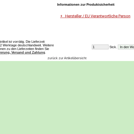
Informationen zur Produktsicherheit
Hersteller / EU Verantwortliche Person
Unternehmensname
RMO -Staubsaugerservice
ikel ist vorrätig. Die Lieferzeit
-2 Werktage deutschlandweit. Weitere
Stck.
Adresse
onen zu den Lieferzeiten finden Sie
Im Oberdorf 3d
ferung, Versand und Zahlung
.
51371 Leverkusen
zurück zur Artikelübersicht
E-Mail
remedios81@web.de
Telefon
0176 45830971