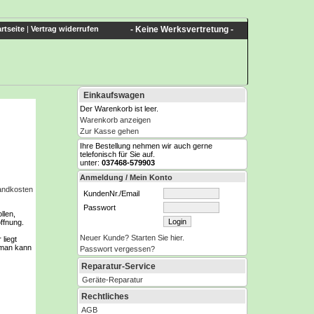
rtseite
|
Vertrag widerrufen
- Keine Werksvertretung -
Einkaufswagen
Der Warenkorb ist leer.
Warenkorb anzeigen
Zur Kasse gehen
Ihre Bestellung nehmen wir auch gerne
telefonisch für Sie auf.
unter:
037468-579903
Anmeldung / Mein Konto
sandkosten
KundenNr./Email
Passwort
llen,
öffnung.
Neuer Kunde? Starten Sie hier.
 liegt
 man kann
Passwort vergessen?
Reparatur-Service
Geräte-Reparatur
Rechtliches
AGB