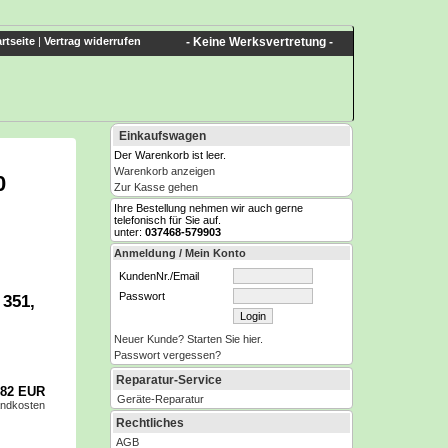
rtseite
|
Vertrag widerrufen
- Keine Werksvertretung -
Einkaufswagen
Der Warenkorb ist leer.
Warenkorb anzeigen
0
Zur Kasse gehen
Ihre Bestellung nehmen wir auch gerne
telefonisch für Sie auf.
unter:
037468-579903
Anmeldung / Mein Konto
KundenNr./Email
Passwort
 351,
Neuer Kunde? Starten Sie hier.
Passwort vergessen?
Reparatur-Service
,82 EUR
Geräte-Reparatur
andkosten
Rechtliches
AGB