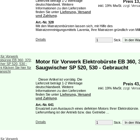
Lieferzeit beträgt 1-2 Werktage
Preis 13
deutschlandweit. Weitere
inkl. 19% MwSt.
zzgl. Vers
Informationen zu den Lieferzeiten
finden Sie unter
Lieferung, Versand
und Zahlung
.
Art.-Nr. 328
Mit den Matratzenbürsten lassen sich, mit Hilfe des
Matratzenreinigungsmittels Lavenia, Ihre Matratzen gründlich von Milb
Details
Stck.
Motor für Vorwerk Elektrobürste EB 360, 
Saugwischer SP 520, 530 - Gebraucht
Dieser Artikel ist vorrätig. Die
Lieferzeit beträgt 1-2 Werktage
Preis 43
deutschlandweit. Weitere
inkl. 19% MwSt.
zzgl. Vers
Informationen zu den Lieferzeiten
finden Sie unter
Lieferung, Versand
und Zahlung
.
Art.-Nr. 641
Ersatzteil zum Austausch eines defekten Motors Ihrer Elektrobürste.
Lieferumfang ist der Antrieb bzw. das Getriebe ...
Details
Stck.