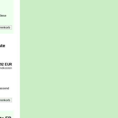
Diese
ste
,92 EUR
andkosten
Passend