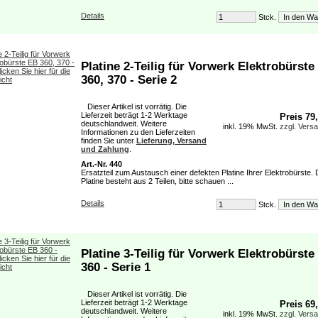
Details
Stck.
Platine 2-Teilig für Vorwerk Elektrobürste
360, 370 - Serie 2
Dieser Artikel ist vorrätig. Die
Lieferzeit beträgt 1-2 Werktage
Preis 79
deutschlandweit. Weitere
inkl. 19% MwSt.
zzgl. Vers
Informationen zu den Lieferzeiten
finden Sie unter
Lieferung, Versand
und Zahlung
.
Art.-Nr. 440
Ersatzteil zum Austausch einer defekten Platine Ihrer Elektrobürste. 
Platine besteht aus 2 Teilen, bitte schauen ...
Details
Stck.
Platine 3-Teilig für Vorwerk Elektrobürste
360 - Serie 1
Dieser Artikel ist vorrätig. Die
Lieferzeit beträgt 1-2 Werktage
Preis 69
deutschlandweit. Weitere
inkl. 19% MwSt.
zzgl. Vers