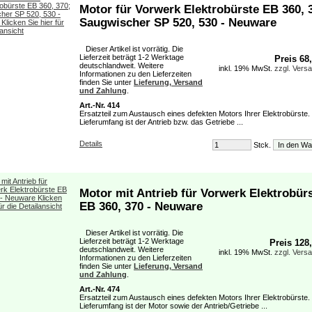
Motor für Vorwerk Elektrobürste EB 360, 
Saugwischer SP 520, 530 - Neuware
Dieser Artikel ist vorrätig. Die
Lieferzeit beträgt 1-2 Werktage
Preis 68
deutschlandweit. Weitere
inkl. 19% MwSt.
zzgl. Vers
Informationen zu den Lieferzeiten
finden Sie unter
Lieferung, Versand
und Zahlung
.
Art.-Nr. 414
Ersatzteil zum Austausch eines defekten Motors Ihrer Elektrobürste.
Lieferumfang ist der Antrieb bzw. das Getriebe ...
Details
Stck.
Motor mit Antrieb für Vorwerk Elektrobür
EB 360, 370 - Neuware
Dieser Artikel ist vorrätig. Die
Lieferzeit beträgt 1-2 Werktage
Preis 128
deutschlandweit. Weitere
inkl. 19% MwSt.
zzgl. Vers
Informationen zu den Lieferzeiten
finden Sie unter
Lieferung, Versand
und Zahlung
.
Art.-Nr. 474
Ersatzteil zum Austausch eines defekten Motors Ihrer Elektrobürste.
Lieferumfang ist der Motor sowie der Antrieb/Getriebe ...