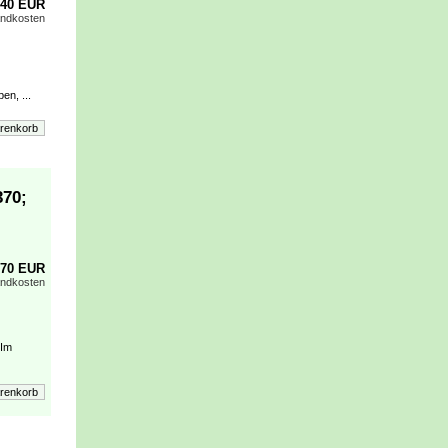
,40 EUR
andkosten
en, ...
370;
,70 EUR
andkosten
 Im