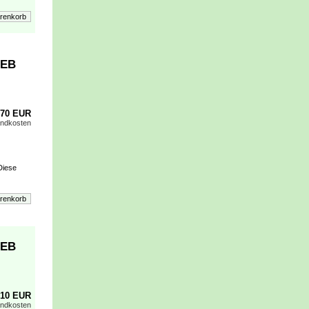
 EB
,70 EUR
andkosten
Diese
 EB
,10 EUR
andkosten