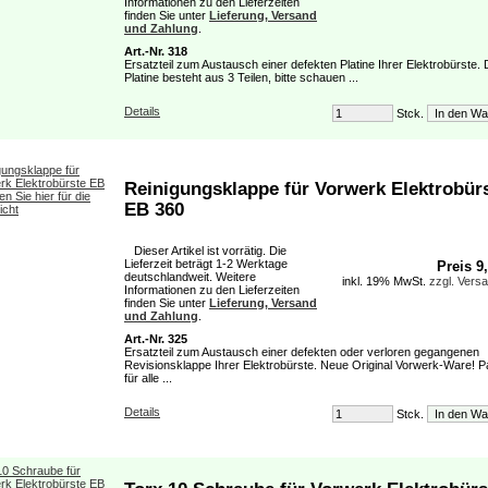
Informationen zu den Lieferzeiten
finden Sie unter
Lieferung, Versand
und Zahlung
.
Art.-Nr. 318
Ersatzteil zum Austausch einer defekten Platine Ihrer Elektrobürste. 
Platine besteht aus 3 Teilen, bitte schauen ...
Details
Stck.
Reinigungsklappe für Vorwerk Elektrobür
EB 360
Dieser Artikel ist vorrätig. Die
Lieferzeit beträgt 1-2 Werktage
Preis 9
deutschlandweit. Weitere
inkl. 19% MwSt.
zzgl. Vers
Informationen zu den Lieferzeiten
finden Sie unter
Lieferung, Versand
und Zahlung
.
Art.-Nr. 325
Ersatzteil zum Austausch einer defekten oder verloren gegangenen
Revisionsklappe Ihrer Elektrobürste. Neue Original Vorwerk-Ware! 
für alle ...
Details
Stck.