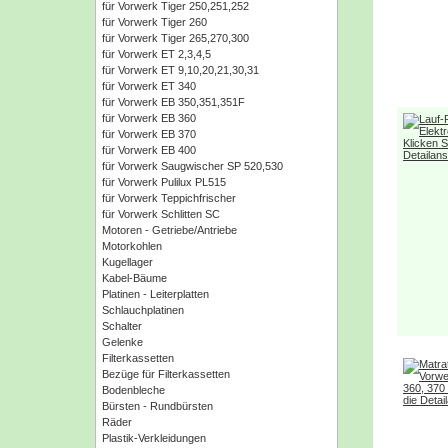
für Vorwerk Tiger 250,251,252
für Vorwerk Tiger 260
für Vorwerk Tiger 265,270,300
für Vorwerk ET 2,3,4,5
für Vorwerk ET 9,10,20,21,30,31
für Vorwerk ET 340
für Vorwerk EB 350,351,351F
für Vorwerk EB 360
für Vorwerk EB 370
für Vorwerk EB 400
für Vorwerk Saugwischer SP 520,530
für Vorwerk Pulilux PL515
für Vorwerk Teppichfrischer
für Vorwerk Schlitten SC
Motoren - Getriebe/Antriebe
Motorkohlen
Kugellager
Kabel-Bäume
Platinen - Leiterplatten
Schlauchplatinen
Schalter
Gelenke
Filterkassetten
Bezüge für Filterkassetten
Bodenbleche
Bürsten - Rundbürsten
Räder
Plastik-Verkleidungen