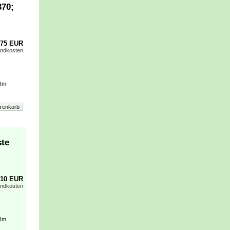
370;
,75 EUR
andkosten
 Im
ste
,10 EUR
andkosten
 Im