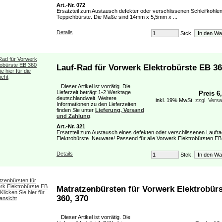
Art.-Nr. 072
Ersatzteil zum Austausch defekter oder verschlissenen Schleifkohlen
Teppichbürste. Die Maße sind 14mm x 5,5mm x ...
Details
Stck.
Lauf-Rad für Vorwerk Elektrobürste EB 3
Dieser Artikel ist vorrätig. Die
Lieferzeit beträgt 1-2 Werktage
Preis 6
deutschlandweit. Weitere
inkl. 19% MwSt.
zzgl. Vers
Informationen zu den Lieferzeiten
finden Sie unter
Lieferung, Versand
und Zahlung
.
Art.-Nr. 321
Ersatzteil zum Austausch eines defekten oder verschlissenen Laufra
Elektrobürste. Neuware! Passend für alle Vorwerk Elektrobürsten EB
Details
Stck.
Matratzenbürsten für Vorwerk Elektrobür
360, 370
Dieser Artikel ist vorrätig. Die