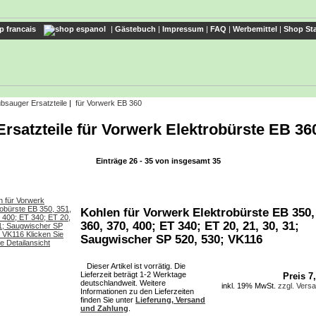
|
Gästebuch
|
Impressum
|
FAQ
|
Werbemittel
|
Shop Sta
bsauger Ersatzteile
|
für Vorwerk EB 360
Ersatzteile für Vorwerk Elektrobürste EB 36
Einträge 26 - 35 von insgesamt 35
Kohlen für Vorwerk Elektrobürste EB 350,
360, 370, 400; ET 340; ET 20, 21, 30, 31;
Saugwischer SP 520, 530; VK116
Dieser Artikel ist vorrätig. Die
Lieferzeit beträgt 1-2 Werktage
Preis 7
deutschlandweit. Weitere
inkl. 19% MwSt.
zzgl. Vers
Informationen zu den Lieferzeiten
finden Sie unter
Lieferung, Versand
und Zahlung
.