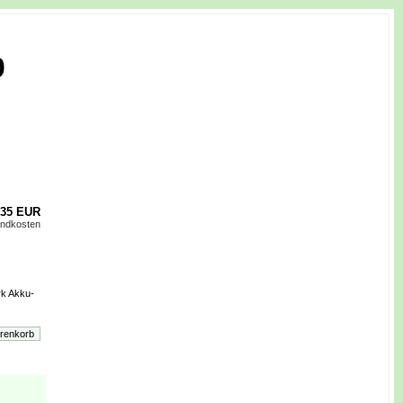
0
,35 EUR
andkosten
rk Akku-