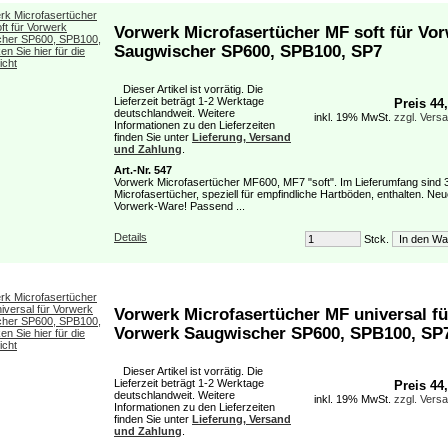
Vorwerk Microfasertücher MF soft für Vo
Saugwischer SP600, SPB100, SP7
Dieser Artikel ist vorrätig. Die
Lieferzeit beträgt 1-2 Werktage
Preis 44
deutschlandweit. Weitere
inkl. 19% MwSt.
zzgl. Vers
Informationen zu den Lieferzeiten
finden Sie unter
Lieferung, Versand
und Zahlung
.
Art.-Nr. 547
Vorwerk Microfasertücher MF600, MF7 "soft". Im Lieferumfang sind 
Microfasertücher, speziell für empfindliche Hartböden, enthalten. Neu
Vorwerk-Ware! Passend ...
Details
Stck.
Vorwerk Microfasertücher MF universal fü
Vorwerk Saugwischer SP600, SPB100, SP
Dieser Artikel ist vorrätig. Die
Lieferzeit beträgt 1-2 Werktage
Preis 44
deutschlandweit. Weitere
inkl. 19% MwSt.
zzgl. Vers
Informationen zu den Lieferzeiten
finden Sie unter
Lieferung, Versand
und Zahlung
.