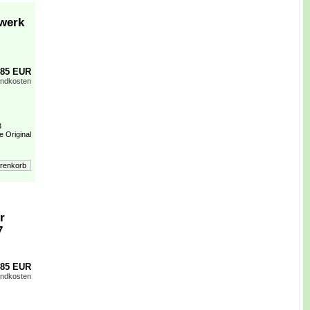
rwerk
,85 EUR
andkosten
3
e Original
r
7
,85 EUR
andkosten