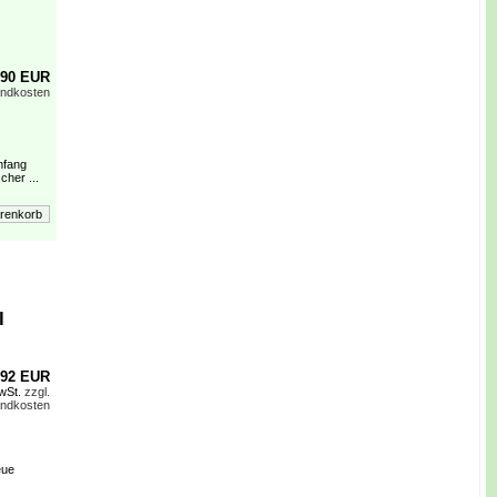
,90 EUR
andkosten
umfang
cher ...
l
,92 EUR
MwSt.
zzgl.
andkosten
eue