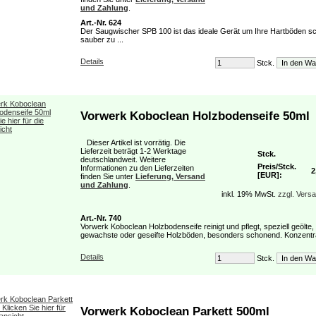
und Zahlung
.
Art.-Nr. 624
Der Saugwischer SPB 100 ist das ideale Gerät um Ihre Hartböden sc
sauber zu ...
Details
Stck.
Vorwerk Koboclean Holzbodenseife 50ml
Dieser Artikel ist vorrätig. Die
Lieferzeit beträgt 1-2 Werktage
Stck.
deutschlandweit. Weitere
Preis/Stck.
Informationen zu den Lieferzeiten
2
[EUR]:
finden Sie unter
Lieferung, Versand
und Zahlung
.
inkl. 19% MwSt.
zzgl. Vers
Art.-Nr. 740
Vorwerk Koboclean Holzbodenseife reinigt und pflegt, speziell geölte,
gewachste oder geseifte Holzböden, besonders schonend. Konzentrat
Details
Stck.
Vorwerk Koboclean Parkett 500ml