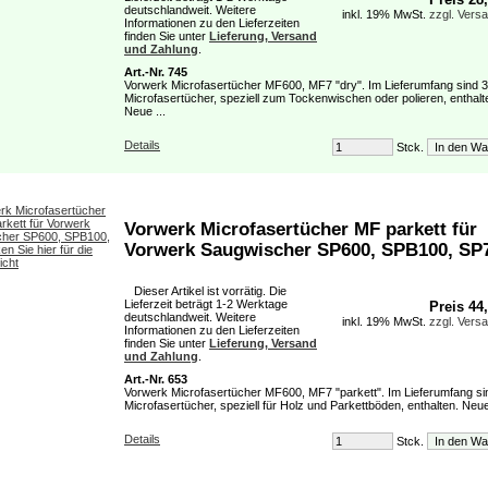
deutschlandweit. Weitere
inkl. 19% MwSt.
zzgl. Vers
Informationen zu den Lieferzeiten
finden Sie unter
Lieferung, Versand
und Zahlung
.
Art.-Nr. 745
Vorwerk Microfasertücher MF600, MF7 "dry". Im Lieferumfang sind 3
Microfasertücher, speziell zum Tockenwischen oder polieren, enthalt
Neue ...
Details
Stck.
Vorwerk Microfasertücher MF parkett für
Vorwerk Saugwischer SP600, SPB100, SP
Dieser Artikel ist vorrätig. Die
Lieferzeit beträgt 1-2 Werktage
Preis 44
deutschlandweit. Weitere
inkl. 19% MwSt.
zzgl. Vers
Informationen zu den Lieferzeiten
finden Sie unter
Lieferung, Versand
und Zahlung
.
Art.-Nr. 653
Vorwerk Microfasertücher MF600, MF7 "parkett". Im Lieferumfang si
Microfasertücher, speziell für Holz und Parkettböden, enthalten. Neue 
Details
Stck.