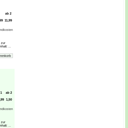
ab 2
99
11,99
andkosten
 zur
alt: ...
1
ab 2
,99
1,50
andkosten
 zur
alt: ...