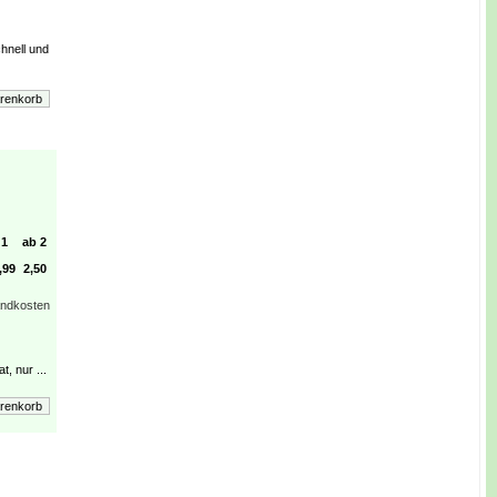
hnell und
1
ab 2
,99
2,50
andkosten
, nur ...