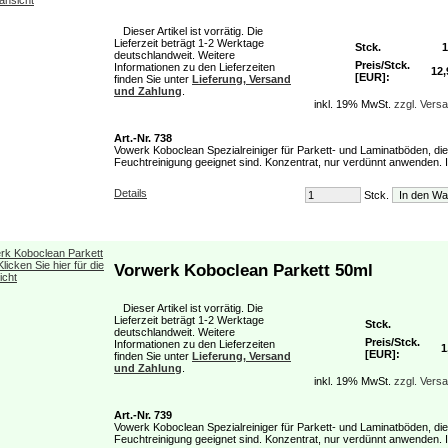
Dieser Artikel ist vorrätig. Die
Lieferzeit beträgt 1-2 Werktage
Stck.
1
deutschlandweit. Weitere
Preis/Stck.
Informationen zu den Lieferzeiten
12,
[EUR]:
finden Sie unter
Lieferung, Versand
und Zahlung
.
inkl. 19% MwSt.
zzgl. Vers
Art.-Nr. 738
Vowerk Koboclean Spezialreiniger für Parkett- und Laminatböden, die
Feuchtreinigung geeignet sind. Konzentrat, nur verdünnt anwenden. Inh
Details
Stck.
Vorwerk Koboclean Parkett 50ml
Dieser Artikel ist vorrätig. Die
Lieferzeit beträgt 1-2 Werktage
Stck.
deutschlandweit. Weitere
Preis/Stck.
Informationen zu den Lieferzeiten
1
[EUR]:
finden Sie unter
Lieferung, Versand
und Zahlung
.
inkl. 19% MwSt.
zzgl. Vers
Art.-Nr. 739
Vowerk Koboclean Spezialreiniger für Parkett- und Laminatböden, die
Feuchtreinigung geeignet sind. Konzentrat, nur verdünnt anwenden. Inh