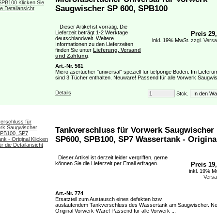
Saugwischer SP 600, SPB100
Dieser Artikel ist vorrätig. Die
Lieferzeit beträgt 1-2 Werktage
Preis 29
deutschlandweit. Weitere
inkl. 19% MwSt.
zzgl. Vers
Informationen zu den Lieferzeiten
finden Sie unter
Lieferung, Versand
und Zahlung
.
Art.-Nr. 561
Microfasertücher "universal" speziell für tiefporige Böden. Im Liefer
sind 3 Tücher enthalten. Neuware! Passend für alle Vorwerk Saugwis
Details
Stck.
Tankverschluss für Vorwerk Saugwischer
SP600, SPB100, SP7 Wassertank - Origina
Dieser Artikel ist derzeit leider vergriffen, gerne
können Sie die Lieferzeit per Email erfragen.
Preis 19
inkl. 19% 
Vers
Art.-Nr. 774
Ersatzteil zum Austausch eines defekten bzw.
auslaufendem Tankverschluss des Wassertank am Saugwischer. N
Original Vorwerk-Ware! Passend für alle Vorwerk ...