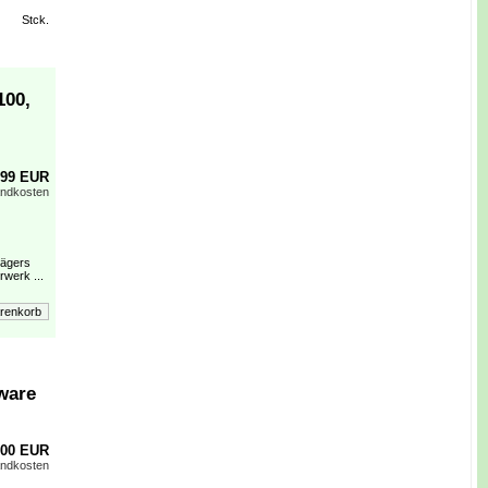
Stck.
100,
,99 EUR
andkosten
rägers
werk ...
ware
,00 EUR
andkosten