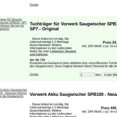
Details
Tuchträger für Vorwerk Saugwischer SPB
SP7 - Original
Dieser Artikel ist vorrätig. Die
Lieferzeit beträgt 1-2 Werktage
Preis 24
deutschlandweit. Weitere
inkl. 19% MwSt.
zzgl. Vers
Informationen zu den Lieferzeiten
finden Sie unter
Lieferung, Versand
und Zahlung
.
Art.-Nr. 733
Ersatzteil zum Austausch eines defekten bzw. verschlissenen Tucht
des Saugwischers. Neue Original Vorwerk-Ware! Passend für alle Vor
Details
Stck.
Vorwerk Akku Saugwischer SPB100 - Neu
Dieser Artikel ist vorrätig. Die
Lieferzeit beträgt 1-2 Werktage
Preis 449
deutschlandweit. Weitere
inkl. 19% MwSt.
zzgl. Vers
Informationen zu den Lieferzeiten
finden Sie unter
Lieferung, Versand