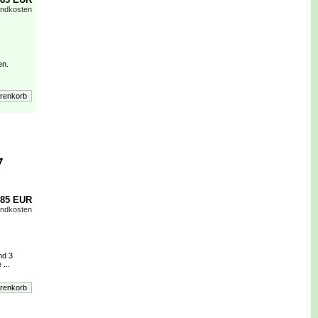
andkosten
en.
7
,85 EUR
andkosten
nd 3
...