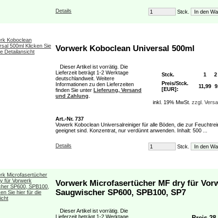
Details
Stck.
Vorwerk Koboclean Universal 500ml
Dieser Artikel ist vorrätig. Die
Lieferzeit beträgt 1-2 Werktage
Stck.
1
2
deutschlandweit. Weitere
Preis/Stck.
Informationen zu den Lieferzeiten
11,99
9
[EUR]:
finden Sie unter
Lieferung, Versand
und Zahlung
.
inkl. 19% MwSt.
zzgl. Vers
Art.-Nr. 737
Vowerk Koboclean Universalreiniger für alle Böden, die zur Feuchtre
geeignet sind. Konzentrat, nur verdünnt anwenden. Inhalt: 500 ...
Details
Stck.
Vorwerk Microfasertücher MF dry für Vor
Saugwischer SP600, SPB100, SP7
Dieser Artikel ist vorrätig. Die
Lieferzeit beträgt 1-2 Werktage
Preis 28