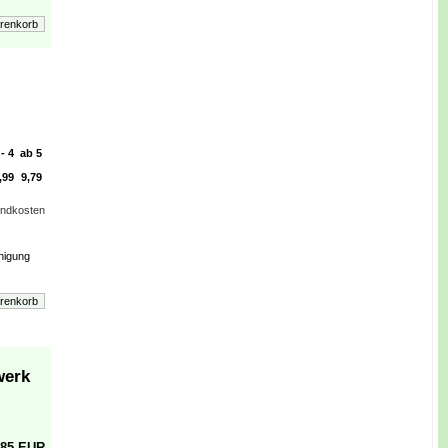
 - 4
ab 5
,99
9,79
andkosten
inigung
werk
,85 EUR