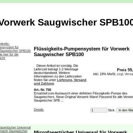
Vorwerk Saugwischer SPB10
Flüssigkeits-Pumpensystem für Vorwerk
Saugwischer SPB100
Dieser Artikel ist vorrätig. Die
Lieferzeit beträgt 1-2 Werktage
Preis 59
deutschlandweit. Weitere
inkl. 19% MwSt.
zzgl. Vers
Informationen zu den Lieferzeiten
finden Sie unter
Lieferung, Versand
und Zahlung
.
Art.-Nr. 756
Ersatzteil zum Austausch einer defekten Flüssigkeits-Pumpe des
Saugwischers. Neue Original Vorwerk-Ware! Passend für alle Vorwe
Saugwischer SPB ...
Details
Stck.
Microfasertücher Universal für Vorwerk