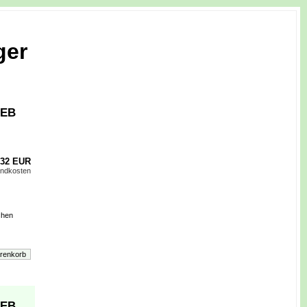
ger
 EB
,32 EUR
andkosten
chen
 EB