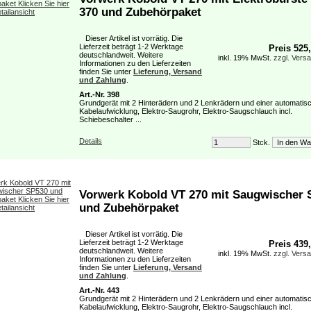
370 und Zubehörpaket
Dieser Artikel ist vorrätig. Die
Lieferzeit beträgt 1-2 Werktage
Preis 525
deutschlandweit. Weitere
inkl. 19% MwSt.
zzgl. Vers
Informationen zu den Lieferzeiten
finden Sie unter
Lieferung, Versand
und Zahlung
.
Art.-Nr. 398
Grundgerät mit 2 Hinterädern und 2 Lenkrädern und einer automatis
Kabelaufwicklung, Elektro-Saugrohr, Elektro-Saugschlauch incl.
Schiebeschalter ...
Details
Stck.
Vorwerk Kobold VT 270 mit Saugwischer 
und Zubehörpaket
Dieser Artikel ist vorrätig. Die
Lieferzeit beträgt 1-2 Werktage
Preis 439
deutschlandweit. Weitere
inkl. 19% MwSt.
zzgl. Vers
Informationen zu den Lieferzeiten
finden Sie unter
Lieferung, Versand
und Zahlung
.
Art.-Nr. 443
Grundgerät mit 2 Hinterädern und 2 Lenkrädern und einer automatis
Kabelaufwicklung, Elektro-Saugrohr, Elektro-Saugschlauch incl.