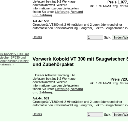
Lieferzeit beträgt 1-2 Werktage
Preis 1.077
deutschlandweit. Weitere
inkl. 19% MwSt.
zzgl. Vers
Informationen zu den Lieferzeiten
finden Sie unter
Lieferung, Versand
und Zahlung
.
Art.-Nr. 530
Grundgerät VT300 mit 2 Hinterädern und 2 Lenkrädern und einer
automatischen Kabelaufwicklung, Saugrohr, Elektro-Saugschlauch incl
Details
Stck.
Vorwerk Kobold VT 300 mit Saugwischer 
und Zubehörpaket
Dieser Artikel ist vorrätig. Die
Lieferzeit beträgt 1-2 Werktage
Preis 729
deutschlandweit. Weitere
inkl. 19% MwSt.
zzgl. Vers
Informationen zu den Lieferzeiten
finden Sie unter
Lieferung, Versand
und Zahlung
.
Art.-Nr. 531
Grundgerät VT300 mit 2 Hinterädern und 2 Lenkrädern und einer
automatischen Kabelaufwicklung, Saugrohr, Elektro-Saugschlauch incl
Details
Stck.