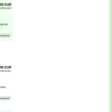
,00 EUR
andkosten
ng mit
...
,90 EUR
andkosten
schen