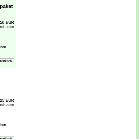
paket
,50 EUR
andkosten
chen
,25 EUR
andkosten
chen