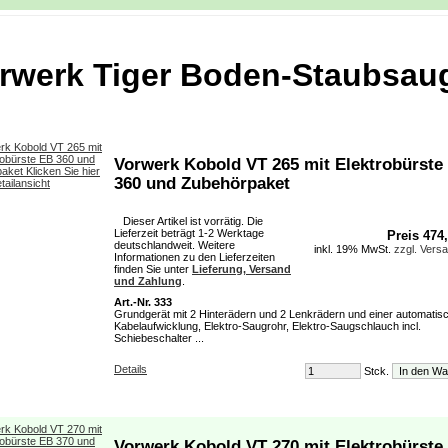
rwerk Tiger Boden-Staubsau
Vorwerk Kobold VT 265 mit Elektrobürste
360 und Zubehörpaket
Dieser Artikel ist vorrätig. Die
Lieferzeit beträgt 1-2 Werktage
Preis 474
deutschlandweit. Weitere
inkl. 19% MwSt.
zzgl. Vers
Informationen zu den Lieferzeiten
finden Sie unter
Lieferung, Versand
und Zahlung
.
Art.-Nr. 333
Grundgerät mit 2 Hinterädern und 2 Lenkrädern und einer automatis
Kabelaufwicklung, Elektro-Saugrohr, Elektro-Saugschlauch incl.
Schiebeschalter ...
Details
Stck.
Vorwerk Kobold VT 270 mit Elektrobürste