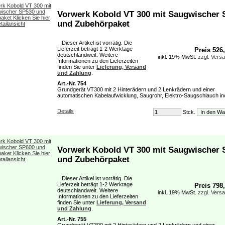
Vorwerk Kobold VT 300 mit Saugwischer 
und Zubehörpaket
Dieser Artikel ist vorrätig. Die
Lieferzeit beträgt 1-2 Werktage
Preis 526
deutschlandweit. Weitere
inkl. 19% MwSt.
zzgl. Vers
Informationen zu den Lieferzeiten
finden Sie unter
Lieferung, Versand
und Zahlung
.
Art.-Nr. 754
Grundgerät VT300 mit 2 Hinterädern und 2 Lenkrädern und einer
automatischen Kabelaufwicklung, Saugrohr, Elektro-Saugschlauch incl
Details
Stck.
Vorwerk Kobold VT 300 mit Saugwischer 
und Zubehörpaket
Dieser Artikel ist vorrätig. Die
Lieferzeit beträgt 1-2 Werktage
Preis 798
deutschlandweit. Weitere
inkl. 19% MwSt.
zzgl. Vers
Informationen zu den Lieferzeiten
finden Sie unter
Lieferung, Versand
und Zahlung
.
Art.-Nr. 755
Grundgerät VT300 mit 2 Hinterädern und 2 Lenkrädern und einer