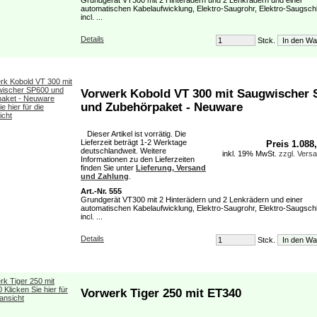
automatischen Kabelaufwicklung, Elektro-Saugrohr, Elektro-Saugsch
incl. ...
Details
Stck.
Vorwerk Kobold VT 300 mit Saugwischer 
und Zubehörpaket - Neuware
Dieser Artikel ist vorrätig. Die
Lieferzeit beträgt 1-2 Werktage
Preis 1.088
deutschlandweit. Weitere
inkl. 19% MwSt.
zzgl. Vers
Informationen zu den Lieferzeiten
finden Sie unter
Lieferung, Versand
und Zahlung
.
Art.-Nr. 555
Grundgerät VT300 mit 2 Hinterädern und 2 Lenkrädern und einer
automatischen Kabelaufwicklung, Elektro-Saugrohr, Elektro-Saugsch
incl. ...
Details
Stck.
Vorwerk Tiger 250 mit ET340