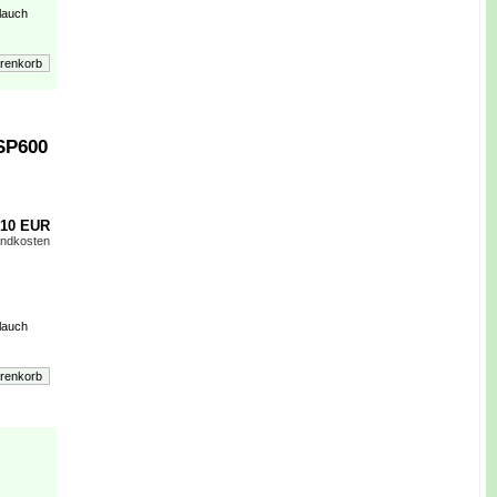
lauch
SP600
,10 EUR
andkosten
lauch