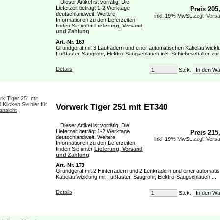
Dieser Artikel ist vorrätig. Die
Lieferzeit beträgt 1-2 Werktage
Preis 205
deutschlandweit. Weitere
inkl. 19% MwSt.
zzgl. Vers
Informationen zu den Lieferzeiten
finden Sie unter
Lieferung, Versand
und Zahlung
.
Art.-Nr. 180
Grundgerät mit 3 Laufrädern und einer automatischen Kabelaufwicklu
Fußtaster, Saugrohr, Elektro-Saugschlauch incl. Schiebeschalter zur 
Details
Stck.
Vorwerk Tiger 251 mit ET340
Dieser Artikel ist vorrätig. Die
Lieferzeit beträgt 1-2 Werktage
Preis 215
deutschlandweit. Weitere
inkl. 19% MwSt.
zzgl. Vers
Informationen zu den Lieferzeiten
finden Sie unter
Lieferung, Versand
und Zahlung
.
Art.-Nr. 178
Grundgerät mit 2 Hinterrädern und 2 Lenkrädern und einer automati
Kabelaufwicklung mit Fußtaster, Saugrohr, Elektro-Saugschlauch ...
Details
Stck.