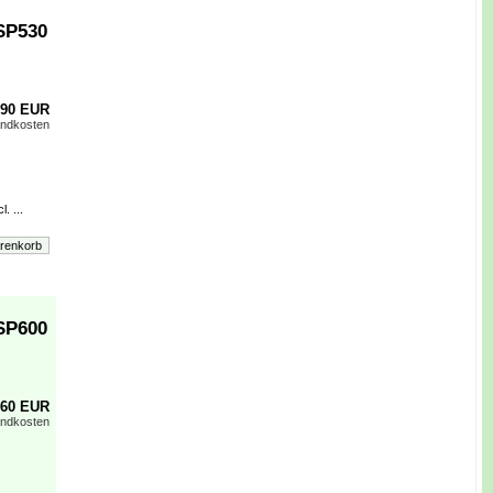
SP530
,90 EUR
andkosten
. ...
SP600
,60 EUR
andkosten