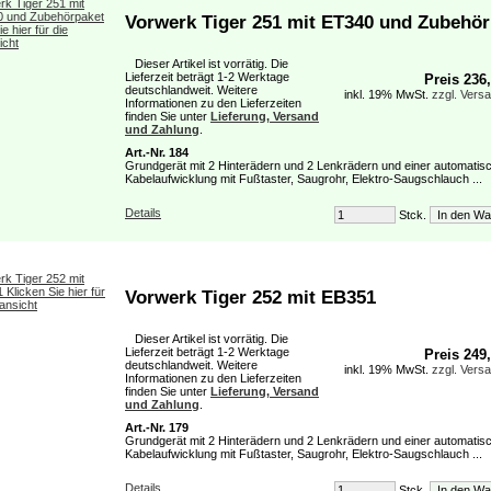
Vorwerk Tiger 251 mit ET340 und Zubehör
Dieser Artikel ist vorrätig. Die
Lieferzeit beträgt 1-2 Werktage
Preis 236
deutschlandweit. Weitere
inkl. 19% MwSt.
zzgl. Vers
Informationen zu den Lieferzeiten
finden Sie unter
Lieferung, Versand
und Zahlung
.
Art.-Nr. 184
Grundgerät mit 2 Hinterädern und 2 Lenkrädern und einer automatis
Kabelaufwicklung mit Fußtaster, Saugrohr, Elektro-Saugschlauch ...
Details
Stck.
Vorwerk Tiger 252 mit EB351
Dieser Artikel ist vorrätig. Die
Lieferzeit beträgt 1-2 Werktage
Preis 249
deutschlandweit. Weitere
inkl. 19% MwSt.
zzgl. Vers
Informationen zu den Lieferzeiten
finden Sie unter
Lieferung, Versand
und Zahlung
.
Art.-Nr. 179
Grundgerät mit 2 Hinterädern und 2 Lenkrädern und einer automatis
Kabelaufwicklung mit Fußtaster, Saugrohr, Elektro-Saugschlauch ...
Details
Stck.