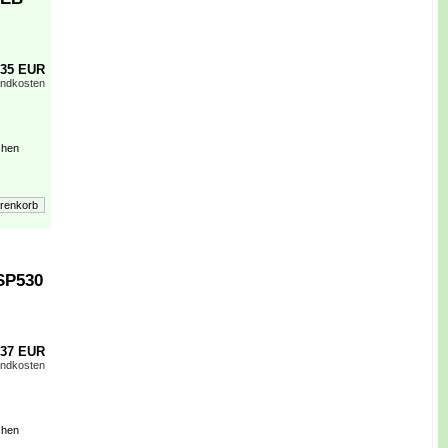
,35 EUR
andkosten
chen
SP530
,37 EUR
andkosten
chen