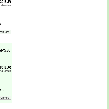
,20 EUR
andkosten
. ...
SP530
,85 EUR
andkosten
. ...