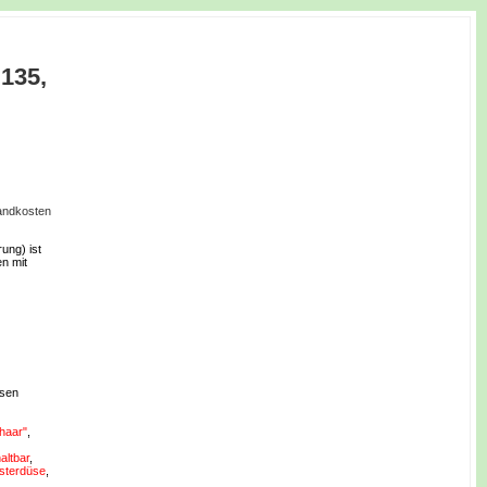
135,
sandkosten
ung) ist
n mit
esen
haar"
,
ltbar
,
sterdüse
,