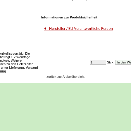
Informationen zur Produktsicherheit
Hersteller / EU Verantwortliche Person
Unternehmensname
Johannes Lau
ikel ist vorrätig. Die
t beträgt 1-2 Werktage
Adresse
ndweit. Weitere
Stck.
Am Sportplatz
onen zu den Lieferzeiten
e unter
Lieferung, Versand
6912 Hörbranz
lung
.
zurück zur Artikelübersicht
E-Mail
jolau@gmx.at
Telefon
+4368120163386