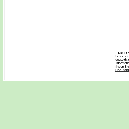
Dieser Art
Lieferzei
deutschla
Informati
finden Si
und Zah