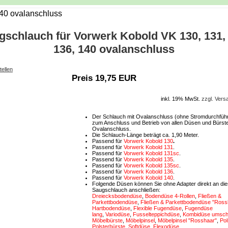
140 ovalanschluss
gschlauch für Vorwerk Kobold VK 130, 131, 
136, 140 ovalanschluss
tellen
Preis 19,75 EUR
inkl. 19% MwSt.
zzgl. Ver
Der Schlauch mit Ovalanschluss (ohne Stromdurchführ
zum Anschluss und Betrieb von allen Düsen und Bürste
Ovalanschluss.
Die Schlauch-Länge beträgt ca. 1,90 Meter.
Passend für
Vorwerk Kobold 130
.
Passend für
Vorwerk Kobold 131
.
Passend für
Vorwerk Kobold 131sc
.
Passend für
Vorwerk Kobold 135
.
Passend für
Vorwerk Kobold 135sc
.
Passend für
Vorwerk Kobold 136
.
Passend für
Vorwerk Kobold 140
.
Folgende Düsen können Sie ohne Adapter direkt an di
Saugschlauch anschließen:
Dreiecksbodendüse
,
Bodendüse 4-Rollen
,
Fließen &
Parkettbodendüse
,
Fließen & Parkettbodendüse "Ross
Hartbodendüse
,
Flexible Fugendüse
,
Fugendüse
lang
,
Variodüse
,
Fusselteppichdüse
,
Kombidüse umscha
Möbelbürste
,
Möbelpinsel
,
Möbelpinsel "Rosshaar"
,
Pol
Polsterbürste
,
Softdüse
,
Flexodüse
.