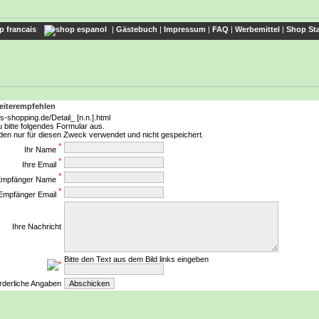
|
Gästebuch
|
Impressum
|
FAQ
|
Werbemittel
|
Shop Sta
weiterempfehlen
s-shopping.de/Detail_ [n.n.].html
u bitte folgendes Formular aus.
den nur für diesen Zweck verwendet und nicht gespeichert.
*
Ihr Name
*
Ihre Email
*
Empfänger Name
*
Empfänger Email
Ihre Nachricht
Bitte den Text aus dem Bild links eingeben
*
orderliche Angaben