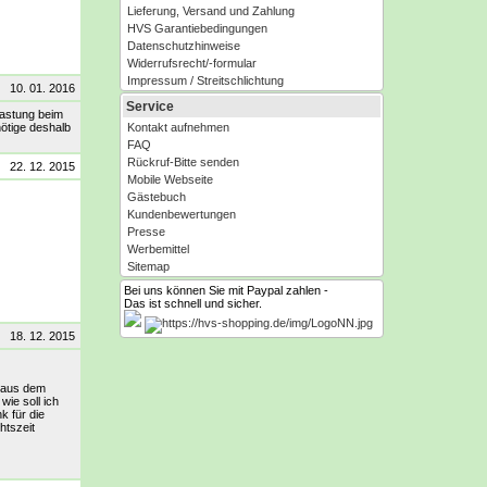
Lieferung, Versand und Zahlung
HVS Garantiebedingungen
Datenschutzhinweise
Widerrufsrecht/-formular
Impressum / Streitschlichtung
10. 01. 2016
Service
lastung beim
ötige deshalb
Kontakt aufnehmen
FAQ
Rückruf-Bitte senden
22. 12. 2015
Mobile Webseite
Gästebuch
Kundenbewertungen
Presse
Werbemittel
Sitemap
Bei uns können Sie mit Paypal zahlen -
Das ist schnell und sicher.
18. 12. 2015
n aus dem
wie soll ich
k für die
htszeit