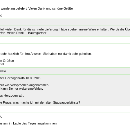
g wurde ausgeliefert. Vielen Dank und schöne Grüße
ač
iefel, vielen Dank für die schnelle Lieferung. Habe soeben meine Ware erhalten. Werde die Ü
fen. Vielen Dank. I. Baumgärtner
ehr herzlich für Ihre Antwort- Sie haben mir damit sehr geholfen.
hen Grüßen
tel
wski
efel. Herzogenrath 10.09.2015
tern wie versprochen angekommen.
, kann Sie nur weiterempfehlen.
us Herzogenrath.
e Frage, was mache ich mit der alten Stausaugerbürste?
l,
estern im Laufe des Tages angekommen .