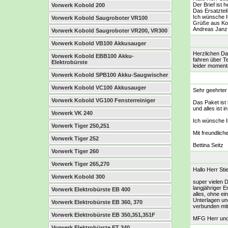
Der Brief ist
Vorwerk Kobold 200
Das Ersatztei
Ich wünsche 
Vorwerk Kobold Saugroboter VR100
Grüße aus Ko
Andreas Janz
Vorwerk Kobold Saugroboter VR200, VR300
Vorwerk Kobold VB100 Akkusauger
Herzlichen Da
Vorwerk Kobold EBB100 Akku-
fahren über T
Elektrobürste
leider moment
Vorwerk Kobold SPB100 Akku-Saugwischer
Vorwerk Kobold VC100 Akkusauger
Sehr geehrter 
Vorwerk Kobold VG100 Fensterreiniger
Das Paket ist 
und alles ist 
Vorwerk VK 240
Ich wünsche I
Vorwerk Tiger 250,251
Mit freundlic
Vorwerk Tiger 252
Bettina Seitz
Vorwerk Tiger 260
Vorwerk Tiger 265,270
Hallo Herr Stie
Vorwerk Kobold 300
super vielen 
langjähriger E
Vorwerk Elektrobürste EB 400
alles, ohne e
Unterlagen un
Vorwerk Elektrobürste EB 360, 370
verbunden mit 
Vorwerk Elektrobürste EB 350,351,351F
MFG Herr und
Vorwerk Elektrobürste ET 340