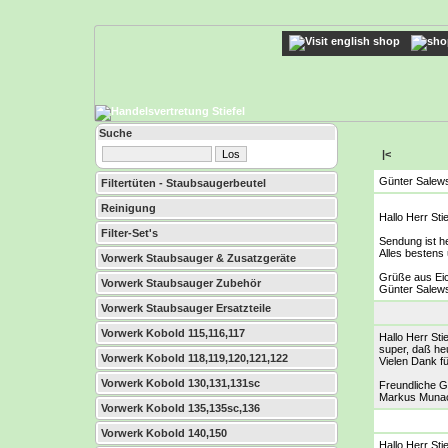
Suche
|<
Günter Salew
Filtertüten - Staubsaugerbeutel
Reinigung
Hallo Herr Sti
Filter-Set's
Sendung ist 
Alles bestens 
Vorwerk Staubsauger & Zusatzgeräte
Grüße aus Ei
Vorwerk Staubsauger Zubehör
Günter Salew
Vorwerk Staubsauger Ersatzteile
Vorwerk Kobold 115,116,117
Hallo Herr Stie
super, daß he
Vorwerk Kobold 118,119,120,121,122
Vielen Dank f
Vorwerk Kobold 130,131,131sc
Freundliche 
Markus Muna
Vorwerk Kobold 135,135sc,136
Vorwerk Kobold 140,150
Hallo Herr Stie