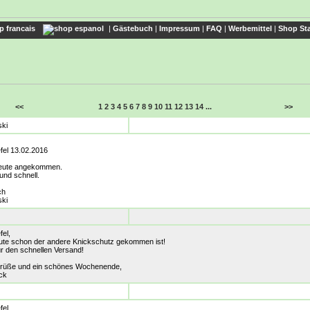
|
Gästebuch
|
Impressum
|
FAQ
|
Werbemittel
|
Shop Sta
<<
1
2
3
4
5
6
7
8
9
10
11
12
13
14
...
>>
ski
efel 13.02.2016
heute angekommen.
und schnell.
ch
ski
fel,
ute schon der andere Knickschutz gekommen ist!
ür den schnellen Versand!
Grüße und ein schönes Wochenende,
ck
fel.