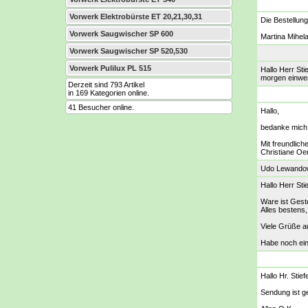
Vorwerk Elektrobürste ET 20,21,30,31
Die Bestellun
Vorwerk Saugwischer SP 600
Martina Mihel
Vorwerk Saugwischer SP 520,530
Vorwerk Pulilux PL 515
Hallo Herr St
morgen einwer
Derzeit sind 793 Artikel
in 169 Kategorien online.
41 Besucher online.
Hallo,
bedanke mich s
Mit freundlic
Christiane Oer
Udo Lewando
Hallo Herr Sti
Ware ist Ges
Alles bestens
Viele Grüße a
Habe noch ein
Hallo Hr. Stiefe
Sendung ist g