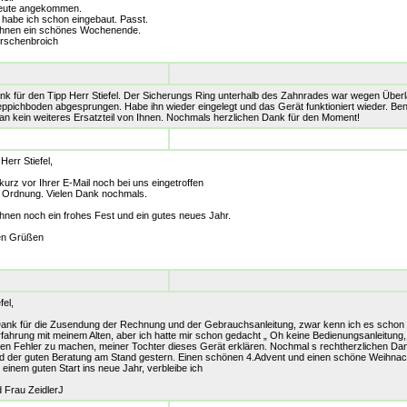
 heute angekommen.
l habe ich schon eingebaut. Passt.
Ihnen ein schönes Wochenende.
rschenbroich
nk für den Tipp Herr Stiefel. Der Sicherungs Ring unterhalb des Zahnrades war wegen Über
eppichboden abgesprungen. Habe ihn wieder eingelegt und das Gerät funktioniert wieder. Ben
an kein weiteres Ersatzteil von Ihnen. Nochmals herzlichen Dank für den Moment!
Herr Stiefel,
kurz vor Ihrer E-Mail noch bei uns eingetroffen
in Ordnung. Vielen Dank nochmals.
hnen noch ein frohes Fest und ein gutes neues Jahr.
hen Grüßen
fel,
Dank für die Zusendung der Rechnung und der Gebrauchsanleitung, zwar kenn ich es scho
rfahrung mit meinem Alten, aber ich hatte mir schon gedacht „ Oh keine Bedienungsanleitung, 
inen Fehler zu machen, meiner Tochter dieses Gerät erklären. Nochmal s rechtherzlichen Dan
d der guten Beratung am Stand gestern. Einen schönen 4.Advent und einen schöne Weihnac
einem guten Start ins neue Jahr, verbleibe ich
 Frau ZeidlerJ