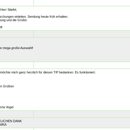
Herr Stiefel,
schungen einleiten. Sendung heute früh erhalten.
ung und die Grüße.
dt
 ne mega große Auswahl!
möchte mich ganz herzlich für diesen TIP bedanken. Es funktioniert.
hen Grüßen
erta Vogel
ZLICHEN DANK
NIKA