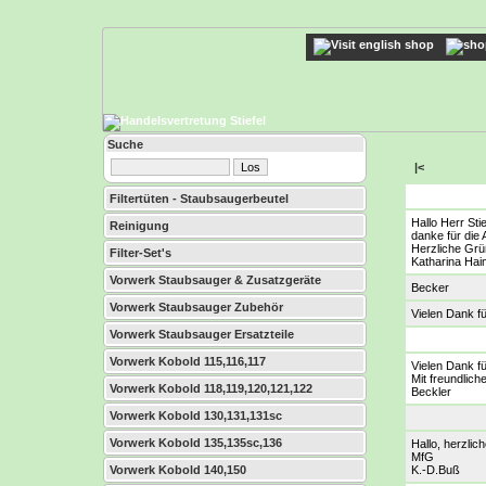
Suche
|<
Filtertüten - Staubsaugerbeutel
Hallo Herr Stie
Reinigung
danke für die 
Herzliche Grü
Filter-Set's
Katharina Hai
Vorwerk Staubsauger & Zusatzgeräte
Becker
Vorwerk Staubsauger Zubehör
Vielen Dank f
Vorwerk Staubsauger Ersatzteile
Vorwerk Kobold 115,116,117
Vielen Dank 
Mit freundlic
Vorwerk Kobold 118,119,120,121,122
Beckler
Vorwerk Kobold 130,131,131sc
Vorwerk Kobold 135,135sc,136
Hallo, herzlic
MfG
Vorwerk Kobold 140,150
K.-D.Buß