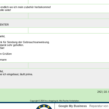
ch endlich wo ich mein zubehör herbekomme!
olle seite!
UENTER
efel,
ank für Sendung der Gebrauchsanweisung.
damit sehr geholfen.
Sie!
hen Grüßen
ldmann
fel,
 ich eingebaut, läuft prima.
242 | 10.
Copyright © 2024 hvs-shopping.de. Alle Rechte Vorbehalten.