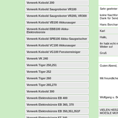
Vorwerk Kobold 200
Sehr geehrter 
Vorwerk Kobold Saugroboter VR100
keine Nachfor
Vorwerk Kobold Saugroboter VR200, VR300
Dank für Send
Vorwerk Kobold VB100 Akkusauger
Hans Borchar
Vorwerk Kobold EBB100 Akku-
Karl
Elektrobürste
Hallo,
Vorwerk Kobold SPB100 Akku-Saugwischer
ihr habt echt
Vorwerk Kobold VC100 Akkusauger
Weiter so!
Vorwerk Kobold VG100 Fensterreiniger
Gruß
Vorwerk VK 240
Vorwerk Tiger 250,251
Guten Abend, 
Vorwerk Tiger 252
Vorwerk Tiger 260
Mit freundlic
Vorwerk Tiger 265,270
Vorwerk Kobold 300
Wolfgang u. B
Vorwerk Elektrobürste EB 400
Vorwerk Elektrobürste EB 360, 370
VIELEN HER
Vorwerk Elektrobürste EB 350,351,351F
MOESLE MO
Vorwerk Elektrobürste ET 340