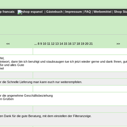
|
Gästebuch
|
Impressum
|
FAQ
|
Werbemittel
|
Shop Sta
<<
...
8
9
10
11
12
13
14
15
16
17
18
19
20
21
>>
fel,
Antwort, dann bin ich beruhigt und staubsaugen tue ich jetzt wieder gerne und dank Ihnen, gu
ße und alles Gute
mel
ür die Schnelle Lieferung man kann euch nur weiterempfelen.
für die angenehme Geschäftsbeziehung
hen Grüßen
hen Dank für die gute Beratung, mit dem einstellen der Filteranzeige.