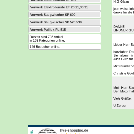
H.G.Glaap
Vorwerk Elektrobürste ET 20,21,30,31
jetzt weiss i
danke für die t
Vorwerk Saugwischer SP 600
Vorwerk Saugwischer SP 520,530
DANKE
Vorwerk Pulilux PL 515
LINDNER G
Derzeit sind 793 Artikel
in 169 Kategorien online.
Lieber Herr Sti
146 Besucher online.
herzlichen D
Sie haben mir 
Alles Gute für 
Mit freundlic
Christine Go
Moin Herr Stie
Den Motor habe
Viele Grüße,
U.Zerbst