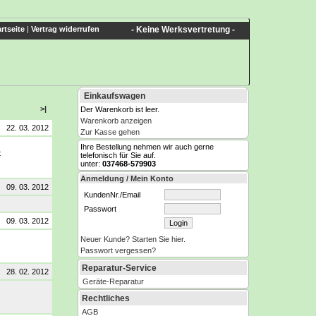
rtseite
|
Vertrag widerrufen
- Keine Werksvertretung -
Einkaufswagen
>|
Der Warenkorb ist leer.
Warenkorb anzeigen
22. 03. 2012
Zur Kasse gehen
Ihre Bestellung nehmen wir auch gerne
t
telefonisch für Sie auf.
unter:
037468-579903
Anmeldung / Mein Konto
09. 03. 2012
KundenNr./Email
Passwort
09. 03. 2012
Neuer Kunde? Starten Sie hier.
Passwort vergessen?
Reparatur-Service
28. 02. 2012
Geräte-Reparatur
Rechtliches
AGB